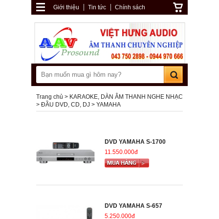
Giới thiệu
Tin tức
Chính sách
Trang chủ
KARAOKE, DÀN ÂM THANH NGHE NHẠC
ĐẦU DVD, CD, DJ
YAMAHA
DVD YAMAHA S-1700
11.550.000đ
DVD YAMAHA S-657
5.250.000đ