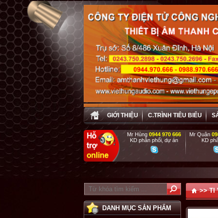
GIỚI THIỆU
C.TRÌNH TIÊU BIỂU
S
Mr Hùng
0944 970 666
Mr Quân
09
KD phân phối, dự án
KD phâ
>>
TI 
DANH MỤC SẢN PHẨM