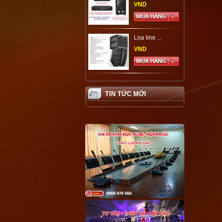
VND
Loa line ...
VND
TIN TỨC MỚI