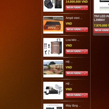
14.000.000 VND
TIVI LED 
Ampli mini ...
L39B6V
VND
7.970.000
Loa kéo ...
VND
Hệ ...
VND
Hệ ...
VND
Máy tăng ...