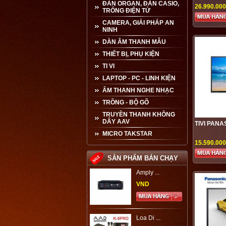
ĐÀN ORGAN, ĐÀN CASIO,
26.990.00
TRỐNG ĐIỆN TỬ
CAMERA, GIẢI PHÁP AN
NINH
DÀN ÂM THANH MẪU
THIẾT BỊ, PHỤ KIỆN
TI VI
LAPTOP - PC - LINH KIỆN
ÂM THANH NGHE NHẠC
TRỒNG - BỘ GÕ
TRUYỀN THANH KHÔNG
DÂY AAV
TIVI PANA
MICRO TAKSTAR
15.590.00
SẢN PHẨM BÁN CHẠY
Amply ...
VND
Loa Di ...