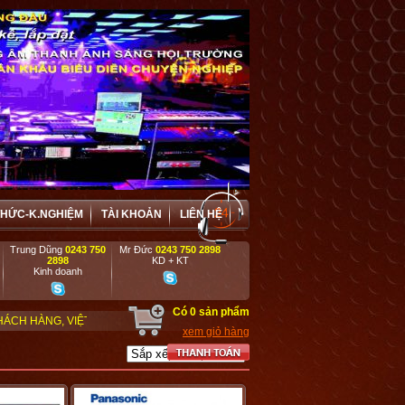
THỨC-K.NGHIỆM
TÀI KHOẢN
LIÊN HỆ
Trung Dũng
0243 750
Mr Đức
0243 750 2898
2898
KD + KT
Kinh doanh
Có
0
sản phẩm
T HƯNG ĐẶC BIỆT ƯU ĐÃI VÀ HỢP TÁC HIỆU QUẢ VỚI CÁC DOANH NGHIỆP, D
xem giỏ hàng