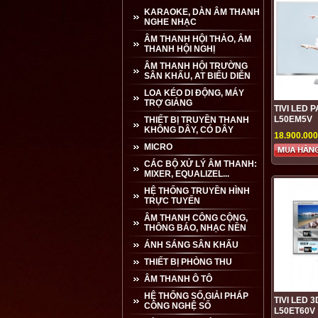
KARAOKE, DÀN ÂM THANH
NGHE NHẠC
ÂM THANH HỘI THẢO, ÂM
THANH HỘI NGHỊ
ÂM THANH HỘI TRƯỜNG
SÂN KHẤU, AT BIỂU DIỄN
LOA KÉO DI ĐỘNG, MÁY
TRỢ GIẢNG
TIVI LED 
L50EM5V
THIẾT BỊ TRUYỀN THANH
KHÔNG DÂY, CÓ DÂY
18.900.00
MICRO
CÁC BỘ XỬ LÝ ÂM THANH:
MIXER, EQUALIZEL...
HỆ THỐNG TRUYỀN HÌNH
TRỰC TUYẾN
ÂM THANH CÔNG CỘNG,
THÔNG BÁO, NHẠC NỀN
ÁNH SÁNG SÂN KHẤU
THIẾT BỊ PHÒNG THU
ÂM THANH Ô TÔ
HỆ THỐNG SỐ,GIẢI PHÁP
TIVI LED 
CÔNG NGHỆ SỐ
L50ET60V