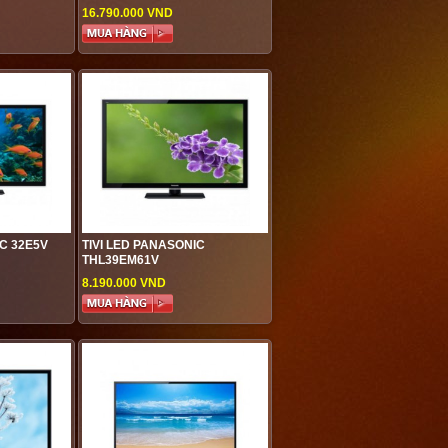
16.790.000 VND
IC 32E5V
TIVI LED PANASONIC
THL39EM61V
8.190.000 VND