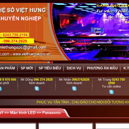
ẢN PHẨM
SP MỚI
SP TIÊU BIỂU
DỊCH VỤ
PHƯƠNG ÁN MẪU
K.
8 8 970 666
Mr Dũng
096 374 2828
Mr Nhân
0963742828
Mr Trung
0243 750
n phối
Kinh doanh
Kinh doanh
2898
Tư vấn online
PHỤC VỤ TẬN TÌNH , CHU ĐÁO CHO MỌI ĐỐI TƯỢNG KHÁCH HÀNG, VIỆ
VI
>>
Màn hình LED
>>
Panasonic