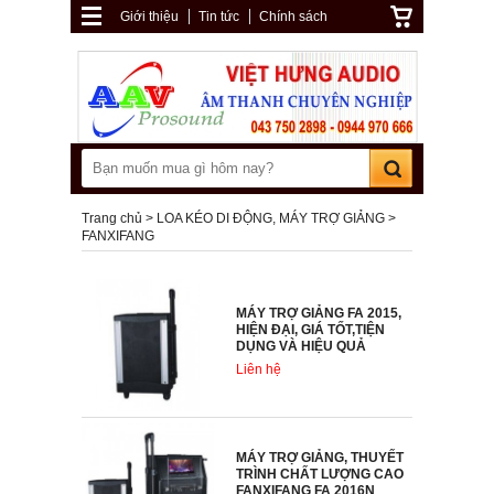
Giới thiệu
Tin tức
Chính sách
Trang chủ
LOA KÉO DI ĐỘNG, MÁY TRỢ GIẢNG
FANXIFANG
MÁY TRỢ GIẢNG FA 2015,
HIỆN ĐẠI, GIÁ TỐT,TIỆN
DỤNG VÀ HIỆU QUẢ
Liên hệ
MÁY TRỢ GIẢNG, THUYẾT
TRÌNH CHẤT LƯỢNG CAO
FANXIFANG FA 2016N