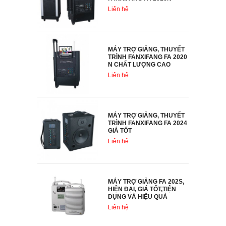
Liên hệ
MÁY TRỢ GIẢNG, THUYẾT
TRÌNH FANXIFANG FA 2020
N CHẤT LƯỢNG CAO
Liên hệ
MÁY TRỢ GIẢNG, THUYẾT
TRÌNH FANXIFANG FA 2024
GIÁ TỐT
Liên hệ
MÁY TRỢ GIẢNG FA 202S,
HIỆN ĐẠI, GIÁ TỐT,TIỆN
DỤNG VÀ HIỆU QUẢ
Liên hệ