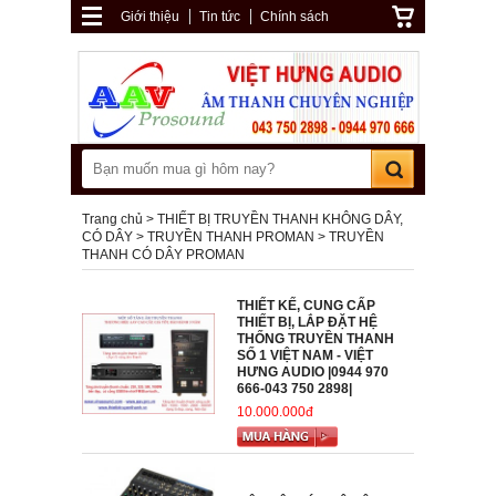
Giới thiệu
Tin tức
Chính sách
Trang chủ
THIẾT BỊ TRUYỀN THANH KHÔNG DÂY,
CÓ DÂY
TRUYỀN THANH PROMAN
TRUYỀN
THANH CÓ DÂY PROMAN
THIẾT KẾ, CUNG CẤP
THIẾT BỊ, LẮP ĐẶT HỆ
THỐNG TRUYỀN THANH
SỐ 1 VIỆT NAM - VIỆT
HƯNG AUDIO |0944 970
666-043 750 2898|
10.000.000đ