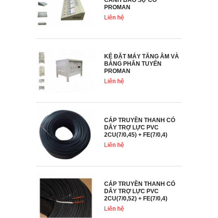
CẢNH BÁO SỰ CỐ
PROMAN
Liên hệ
KỆ ĐẶT MÁY TĂNG ÂM VÀ
BẢNG PHÂN TUYẾN
PROMAN
Liên hệ
CÁP TRUYỀN THANH CÓ
DÂY TRỢ LỰC PVC
2CU(7/0,45) + FE(7/0,4)
Liên hệ
CÁP TRUYỀN THANH CÓ
DÂY TRỢ LỰC PVC
2CU(7/0,52) + FE(7/0,4)
Liên hệ