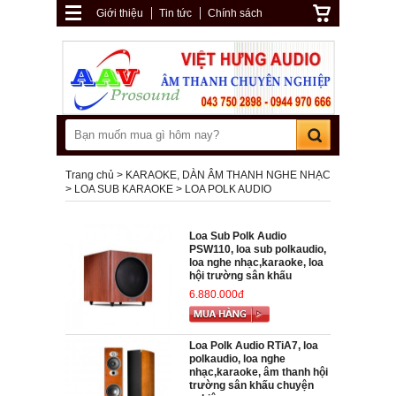
Giới thiệu
Tin tức
Chính sách
Trang chủ
KARAOKE, DÀN ÂM THANH NGHE NHẠC
LOA SUB KARAOKE
LOA POLK AUDIO
Loa Sub Polk Audio
PSW110, loa sub polkaudio,
loa nghe nhạc,karaoke, loa
hội trường sân khấu
6.880.000đ
Loa Polk Audio RTiA7, loa
polkaudio, loa nghe
nhạc,karaoke, âm thanh hội
trường sân khấu chuyện