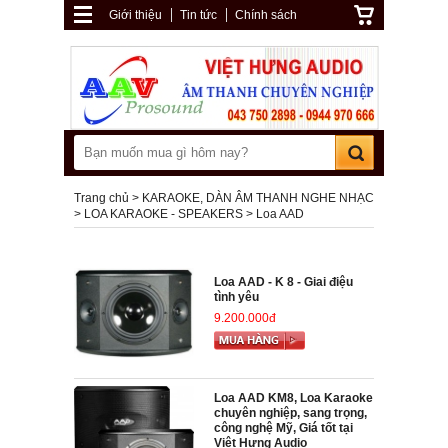
Giới thiệu
Tin tức
Chính sách
Trang chủ
KARAOKE, DÀN ÂM THANH NGHE NHẠC
LOA KARAOKE - SPEAKERS
Loa AAD
Loa AAD - K 8 - Giai điệu
tình yêu
9.200.000đ
Loa AAD KM8, Loa Karaoke
chuyên nghiệp, sang trọng,
công nghệ Mỹ, Giá tốt tại
Việt Hưng Audio