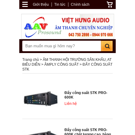
Giới thiệu
Tin tức
Chính sách
Trang chủ
ÂM THANH HỘI TRƯỜNG SÂN KHẤU, AT
BIỂU DIỄN
ÂMPLY CÔNG SUẤT
ĐẨY CÔNG SUÂT
STK
Đẩy công suất STK PRO-
600K
Liên hệ
Đẩy công suất STK PRO-
600K chất lượng cao, hàng