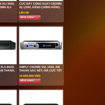
 XLI-3500,
CỤC ĐẨY CÔNG SUẤT CROWN
WN XLI-
XLI 2500, HÀNG CHÍNH HÃNG,
HẤT LƯỢNG
CHẤT LƯỢNG TỐT, GIÁ CẢ
Liên hệ
 NHẤT CHỈ
PHẢI CHĂNG
T HƯNG
XLS-802D,
AMPLY CROWN XSL 1500, ÂM
ÂM THANH,
THANH SẮC NÉT, GIÁ CỰC TỐT
UẤT
CHỈ CÓ TAIỊ AUDIO VIỆT HƯNG
10.600.000 VND
 XLS-802D
 GIÁ CỰC