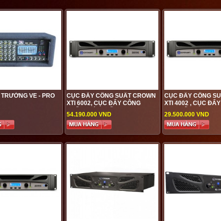
I TRƯỜNG VE - PRO
CỤC ĐẨY CÔNG SUẤT CROWN
CỤC ĐẨY CÔNG S
XTI 6002, CỤC ĐẨY CÔNG
XTI 4002 , CỤC Đ
SUẤT CHÍNH HÃNG ĐƯỢC
CAO CẤP ĐƯỢC PH
54.190.000 VND
29.500.000 VND
PHÂN PHỐI TẠI VIỆT HƯNG
GIÁ TỐT NHẤT TẠI 
AUDIO
AUDIO