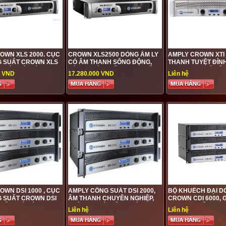
OWN XLS 2000. CỤC
CROWN XLS2500 DÒNG ÂM LY
AMPLY CROWN XTI 
 SUẤT CROWN XLS
CÓ ÂM THANH SỐNG ĐỘNG,
THANH TUYỆT ĐỈNH
G ĐỜI MỚI CỦA
HÀNG CHÍNH HÃNG CAO CẤP,
KARAOKE, GIÁ TỐ
0 VND
17.280.000 VND
Liên hệ
ỆU KINH ĐIỂN, GIÁ
GÍA TỐT NHẤT
OWN DSI 1000 , CỤC
AMPLY CÔNG SUẤT DSI 2000,
BỘ KHUẾCH ĐẠI D
 SUẤT CROWN DSI
ÂM THANH CHUYÊN NGHIỆP,
CROWN CDI 6000, 
CẤP, GIÁ RẺ
PHÙ HỢP VỚI HỘI TRƯỜNG
NHƯNG CHẤT LƯỢ
Liên hệ
Liên hệ
SÂN KHẤU
TỐT - PHÙ HỢP VƠI
TRƯỜNG SÂN KHẤ