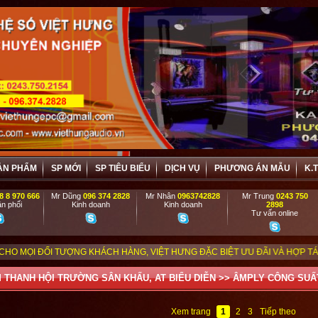
ẢN PHẨM
SP MỚI
SP TIÊU BIỂU
DỊCH VỤ
PHƯƠNG ÁN MẪU
K.
8 8 970 666
Mr Dũng
096 374 2828
Mr Nhân
0963742828
Mr Trung
0243 750
n phối
Kinh doanh
Kinh doanh
2898
Tư vấn online
TƯỢNG KHÁCH HÀNG, VIỆT HƯNG ĐẶC BIỆT ƯU ĐÃI VÀ HỢP TÁC HIỆU QUẢ VỚ
 THANH HỘI TRƯỜNG SÂN KHẤU, AT BIỂU DIỄN
>>
ÂMPLY CÔNG SUẤ
Xem trang
1
2
3
Tiếp theo