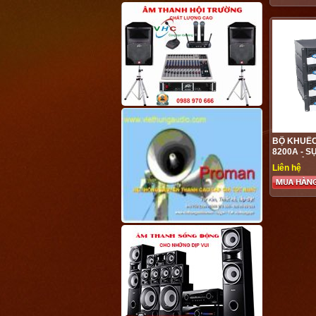
BỘ KHUẾC
8200A - S
CHO HỘI 
Liên hệ