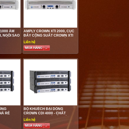
1000 ÂM
AMPLY CROWN XTI 2000, CỤC
, NGÔI SAO
ĐẨY CÔNG SUẤT CROWN XTI
T NHẤT
2000 , ÂM THANH CHUYÊN
Liên hệ
NGHIỆP, RẤT TỐT CHO
KARAOKE, HỘI TRƯỜNG SÂN
KHẤU
ÒNG
BỘ KHUẾCH ĐẠI DÒNG
GIÁ RẺ
CROWN CDI 4000 - CHẤT
NG CỰC
LƯỢNG CAO, GIÁ CẢ PHẢI
Liên hệ
 HỘI
CHĂNG, PHÙ HỢP VỚI HỘI
U
TRƯỜNG SÂN KHẤU