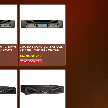
UẤT CROWN
CỤC ĐẨY CÔNG SUẤT CROWN
ẨY CROWN
XTI 1002 , CỤC ĐẨY CROWN
ÂN PHỐI
CAO CẤP ĐƯỢC PHÂN PHỐI
15.350.000 VND
VIỆT HƯNG
GIÁ TỐT NHẤT TẠI VIỆT HƯNG
AUDIO