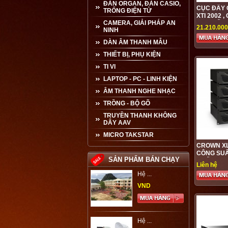
ĐÀN ORGAN, ĐÀN CASIO,
CỤC ĐẨY
TRỐNG ĐIỆN TỬ
XTI 2002 
CAMERA, GIẢI PHÁP AN
CAO CẤP 
21.210.00
NINH
GIÁ TỐT N
Loa kéo ...
AUDIO
DÀN ÂM THANH MẪU
VND
THIẾT BỊ, PHỤ KIỆN
TI VI
LAPTOP - PC - LINH KIỆN
Hệ ...
ÂM THANH NGHE NHẠC
VND
TRỒNG - BỘ GÕ
TRUYỀN THANH KHÔNG
DÂY AAV
Hệ ...
MICRO TAKSTAR
VND
CROWN XL
CÔNG SUẤ
SẢN PHẨM BÁN CHẠY
CHẤT LƯỢ
Liên hệ
NHẤT
Máy tăng ...
VND
Loa line ...