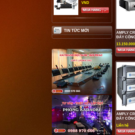
VND
Amply ...
TIN TỨC MỚI
VND
AMPLY CR
ĐẨY CÔNG
2000 DÒN
13.150.00
THƯƠNG HI
CỰC MỀM
Loa Di ...
14.000.000 VND
AMPLY CR
ĐẨY CÔNG
1000 CAO 
Liên hệ