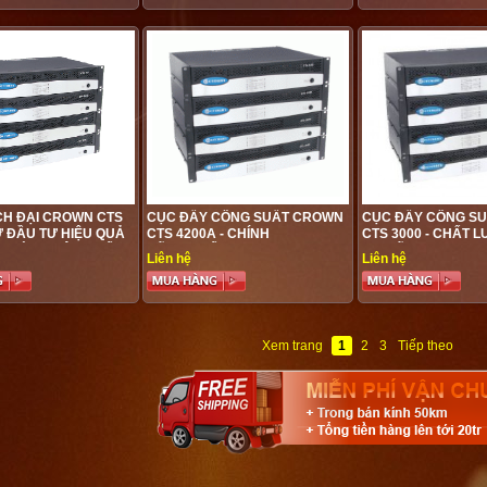
H ĐẠI CROWN CTS
CỤC ĐẨY CÔNG SUẤT CROWN
CỤC ĐẨY CÔNG S
Ự ĐẦU TƯ HIỆU QUẢ
CTS 4200A - CHÍNH
CTS 3000 - CHẤT 
TRƯỜNG SÂN KHẤU
HÃNG,CHẤT LƯƠNG CAO,
ƯU ĐÃI
Liên hệ
Liên hệ
Xem trang
1
2
3
Tiếp theo