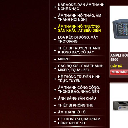
KARAOKE, DÀN ÂM THANH
NGHE NHẠC
ÂM THANH HỘI THẢO, ÂM
THANH HỘI NGHỊ
ÂM THANH HỘI TRƯỜNG
SÂN KHẤU, AT BIỂU DIỄN
LOA KÉO DI ĐỘNG, MÁY
TRỢ GIẢNG
Loa line ...
THIẾT BỊ TRUYỀN THANH
VND
KHÔNG DÂY, CÓ DÂY
AMPLI HỘ
MICRO
4500
CÁC BỘ XỬ LÝ ÂM THANH:
Liên hệ
Amply ...
MIXER, EQUALIZEL...
VND
HỆ THỐNG TRUYỀN HÌNH
TRỰC TUYẾN
ÂM THANH CÔNG CỘNG,
THÔNG BÁO, NHẠC NỀN
Loa Di ...
ÁNH SÁNG SÂN KHẤU
14.000.000 VND
THIẾT BỊ PHÒNG THU
ÂM THANH Ô TÔ
HỆ THỐNG SỐ,GIẢI PHÁP
Ampli mini ...
CÔNG NGHỆ SỐ
VND