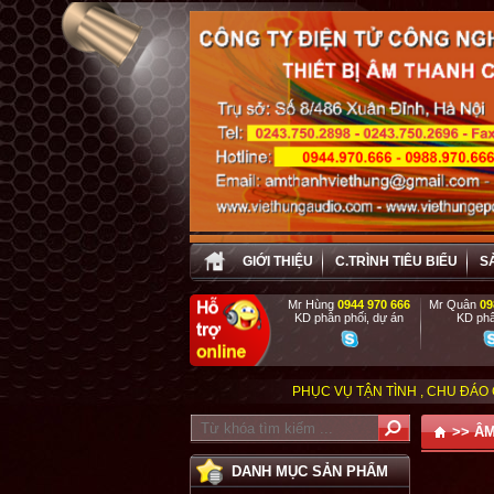
GIỚI THIỆU
C.TRÌNH TIÊU BIỂU
S
Mr Hùng
0944 970 666
Mr Quân
09
KD phân phối, dự án
KD phâ
PHỤC VỤ TẬN TÌNH , CHU ĐÁO CHO MỌI ĐỐI 
>>
ÂM
DANH MỤC SẢN PHẨM