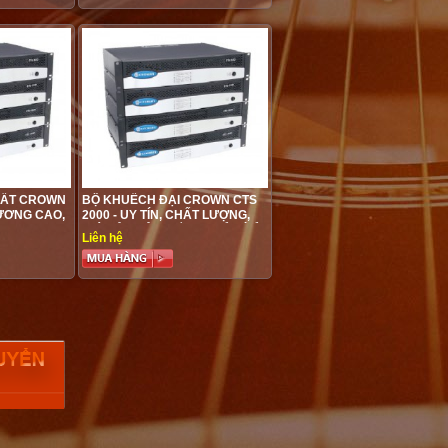
UẤT CROWN
BỘ KHUẾCH ĐẠI CROWN CTS
LƯƠNG CAO,
2000 - UY TÍN, CHẤT LƯỢNG,
GIÁ CẢ PHẢI CHẲNG CHỈ CÓ Ở
Liên hệ
AUDIO VIỆT HƯNG