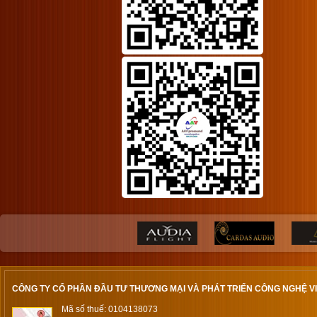
CÔNG TY CỔ PHẦN ĐẦU TƯ THƯƠNG MẠI VÀ PHÁT TRIỂN CÔNG NGHỆ V
Mã số thuế: 0104138073