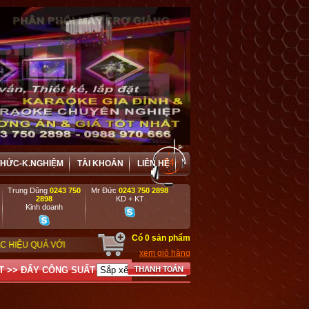
THỨC-K.NGHIỆM
TÀI KHOẢN
LIÊN HỆ
Trung Dũng
0243 750
Mr Đức
0243 750 2898
2898
KD + KT
Kinh doanh
Có
0
sản phẩm
I CÁC DOANH NGHIỆP, DỰ ÁN, TRƯỜNG HỌC, CƠ QUAN, ĐƠN VỊ BIỂU DIỄN N
xem giỏ hàng
T
>>
ĐẨY CÔNG SUẤT CROWN