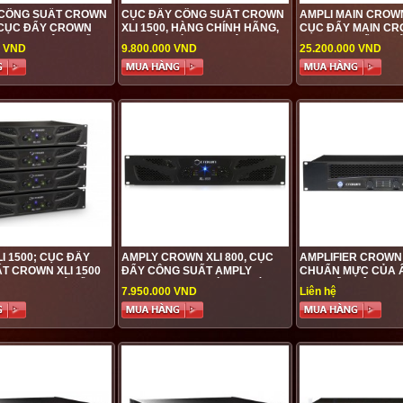
 CÔNG SUẤT CROWN
CỤC ĐẨY CÔNG SUẤT CROWN
AMPLI MAIN CROWN
, CỤC ĐẨY CROWN
XLI 1500, HÀNG CHÍNH HÃNG,
CỤC ĐẨY MAIN CRO
ĐƯỢC PHÂN PHỐI
CHUYÊN DÙNG CHO ÂM
3500 CAO CẤP, C
0 VND
9.800.000 VND
25.200.000 VND
HẤT TẠI VIỆT HƯNG
THANH SÂN KHẤU, SỰ KIỆN,
HOÀN MỸ, GIÁ TỐT
BAR, KARAOKE,...CHẤT
CÓ TẠII AUDIO VIỆ
LƯỢNG CAO, GIÁ TỐT NHẤT
TẠI THỊ TRƯỜNG
I 1500; CỤC ĐẨY
AMPLY CROWN XLI 800, CỤC
AMPLIFIER CROWN 
T CROWN XLI 1500
ĐẨY CÔNG SUẤT AMPLY
CHUẨN MỰC CỦA 
NG CAO, GIÁ TỐT
CROWN XLI 800 HÀNG CHÍNH
CỤC ĐẨY CÔNG S
7.950.000 VND
Liên hệ
HÃNG CHẤT LƯỢNG CAO, GIÁ
AMPLIFIER CROWN
ƯU ĐÃI
CHẤT LƯỢNG CAO,
TỐT