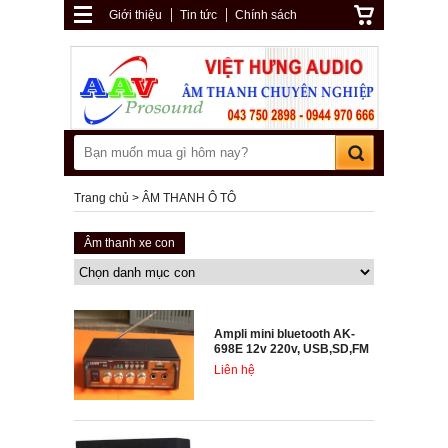
Giới thiệu
Tin tức
Chính sách
Trang chủ
ÂM THANH Ô TÔ
Âm thanh xe con
Ampli mini bluetooth AK-
698E 12v 220v, USB,SD,FM
Liên hệ