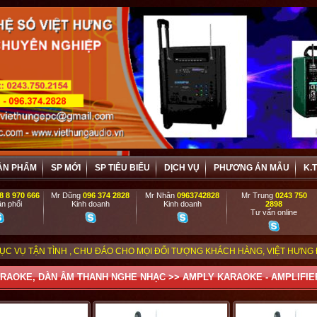
ẢN PHẨM
SP MỚI
SP TIÊU BIỂU
DỊCH VỤ
PHƯƠNG ÁN MẪU
K.
8 8 970 666
Mr Dũng
096 374 2828
Mr Nhân
0963742828
Mr Trung
0243 750
n phối
Kinh doanh
Kinh doanh
2898
Tư vấn online
 , CHU ĐÁO CHO MỌI ĐỐI TƯỢNG KHÁCH HÀNG, VIỆT HƯNG ĐẶC BIỆT ƯU ĐÃI
RAOKE, DÀN ÂM THANH NGHE NHẠC
>>
AMPLY KARAOKE - AMPLIFIE