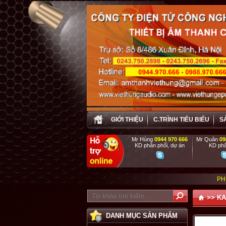
GIỚI THIỆU
C.TRÌNH TIÊU BIỂU
S
Mr Hùng
0944 970 666
Mr Quân
09
KD phân phối, dự án
KD phâ
PHỤC VỤ TẬN TÌNH
>>
KA
DANH MỤC SẢN PHẨM