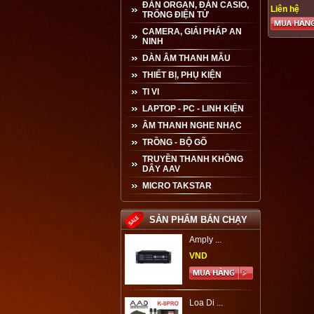
CHUYÊN N
ĐÀN ORGAN, ĐÀN CASIO,
Liên hệ
LƯỢNG T
TRỐNG ĐIỆN TỬ
CAMERA, GIẢI PHÁP AN
NINH
DÀN ÂM THANH MẪU
THIẾT BỊ, PHỤ KIỆN
TI VI
LAPTOP - PC - LINH KIỆN
ÂM THANH NGHE NHẠC
TRỒNG - BỘ GÕ
TRUYỀN THANH KHÔNG
DÂY AAV
MICRO TAKSTAR
SẢN PHẨM BÁN CHẠY
Amply ...
VND
Loa Di ...