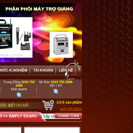
THỨC-K.NGHIỆM
TÀI KHOẢN
LIÊN HỆ
Trung Dũng
0243 750
Mr Đức
0243 750 2898
2898
KD + KT
Kinh doanh
Có
0
sản phẩm
 VÀ HỢP TÁC HIỆU QUẢ VỚI CÁC DOANH NGHIỆP, DỰ ÁN, TRƯỜNG HỌC, CƠ 
xem giỏ hàng
R
>>
AMPLY EKARS