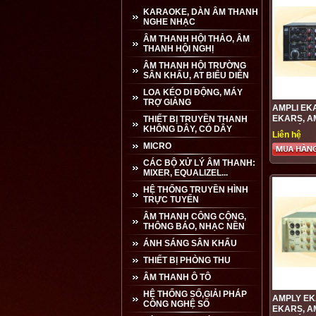
KARAOKE, DÀN ÂM THANH
NGHE NHẠC
ÂM THANH HỘI THẢO, ÂM
THANH HỘI NGHỊ
ÂM THANH HỘI TRƯỜNG
SÂN KHẤU, AT BIỂU DIỄN
LOA KÉO DI ĐỘNG, MÁY
TRỢ GIẢNG
AMPLI EK
EKARS, A
THIẾT BỊ TRUYỀN THANH
KHÔNG DÂY, CÓ DÂY
CHUYÊN N
Liên hệ
LƯỢNG T
MICRO
CÁC BỘ XỬ LÝ ÂM THANH:
MIXER, EQUALIZEL...
HỆ THỐNG TRUYỀN HÌNH
TRỰC TUYẾN
ÂM THANH CÔNG CỘNG,
THÔNG BÁO, NHẠC NỀN
ÁNH SÁNG SÂN KHẤU
THIẾT BỊ PHÒNG THU
ÂM THANH Ô TÔ
HỆ THỐNG SỐ,GIẢI PHÁP
AMPLY EK
CÔNG NGHỆ SỐ
EKARS, A