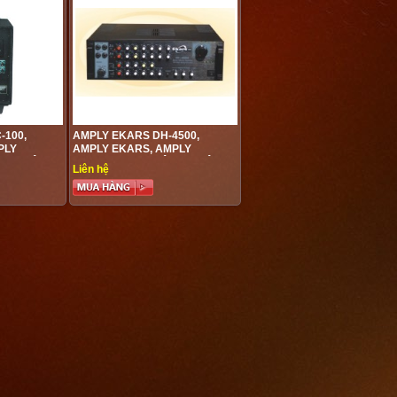
-100,
AMPLY EKARS DH-4500,
PLY
AMPLY EKARS, AMPLY
NGHIỆP,
KARAOKE CHUYÊN NGHIỆP,
Liên hệ
G TỐT
AMPLY CHẤT LƯỢNG TỐT