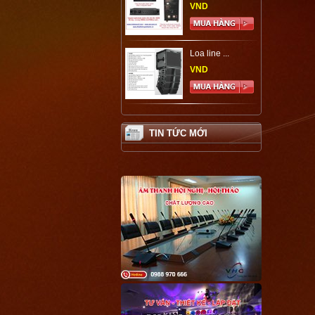
VND
Loa line ...
VND
TIN TỨC MỚI