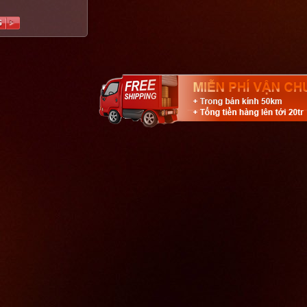
GHIỆP, AMPLY CHẤT
ỐT