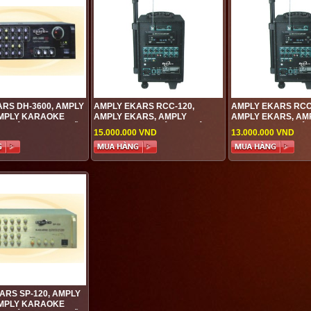
ARS DH-3600, AMPLY
AMPLY EKARS RCC-120,
AMPLY EKARS RCC
MPLY KARAOKE
AMPLY EKARS, AMPLY
AMPLY EKARS, AM
GHIỆP, AMPLY CHẤT
KARAOKE CHUYÊN NGHIỆP,
KARAOKE CHUYÊN 
15.000.000 VND
13.000.000 VND
ỐT
AMPLY CHẤT LƯỢNG CAO
AMPLY CHẤT LƯỢN
ARS SP-120, AMPLY
MPLY KARAOKE