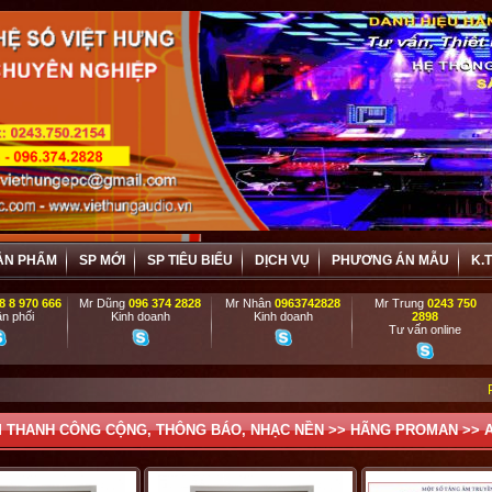
ẢN PHẨM
SP MỚI
SP TIÊU BIỂU
DỊCH VỤ
PHƯƠNG ÁN MẪU
K.
8 8 970 666
Mr Dũng
096 374 2828
Mr Nhân
0963742828
Mr Trung
0243 750
n phối
Kinh doanh
Kinh doanh
2898
Tư vấn online
PHỤC VỤ TẬN TÌ
 THANH CÔNG CỘNG, THÔNG BÁO, NHẠC NỀN
>>
HÃNG PROMAN
>>