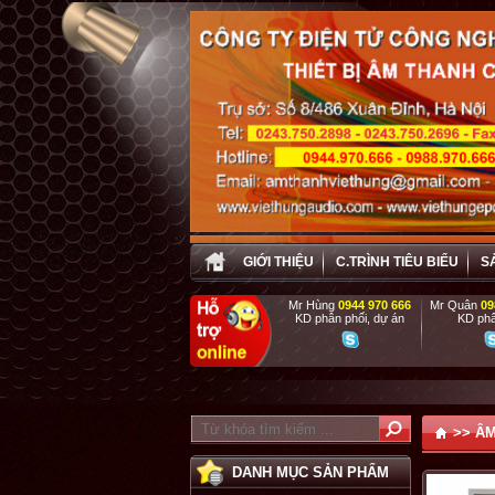
GIỚI THIỆU
C.TRÌNH TIÊU BIỂU
S
Mr Hùng
0944 970 666
Mr Quân
09
KD phân phối, dự án
KD phâ
>>
ÂM
DANH MỤC SẢN PHẨM