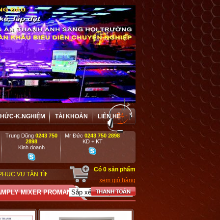
THỨC-K.NGHIỆM
TÀI KHOẢN
LIÊN HỆ
Trung Dũng
0243 750
Mr Đức
0243 750 2898
2898
KD + KT
Kinh doanh
Có
0
sản phẩm
NH , CHU ĐÁO CHO MỌI ĐỐI TƯỢNG KHÁCH HÀNG, VIỆT HƯNG ĐẶC BIỆT ƯU 
xem giỏ hàng
AMPLY MIXER PROMAN