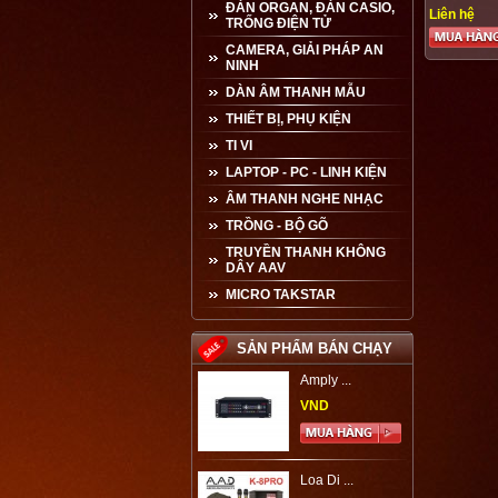
ĐÀN ORGAN, ĐÀN CASIO,
Liên hệ
TRỐNG ĐIỆN TỬ
CAMERA, GIẢI PHÁP AN
NINH
DÀN ÂM THANH MẪU
THIẾT BỊ, PHỤ KIỆN
TI VI
LAPTOP - PC - LINH KIỆN
ÂM THANH NGHE NHẠC
TRỒNG - BỘ GÕ
TRUYỀN THANH KHÔNG
DÂY AAV
MICRO TAKSTAR
SẢN PHẨM BÁN CHẠY
Amply ...
VND
Loa Di ...