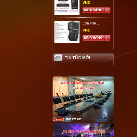
VND
Loa line ...
VND
TIN TỨC MỚI