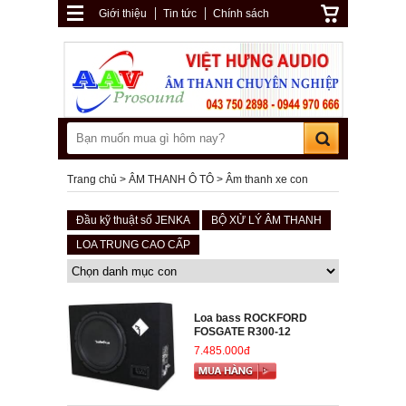
Giới thiệu
Tin tức
Chính sách
Trang chủ
ÂM THANH Ô TÔ
Âm thanh xe con
Đầu kỹ thuật số JENKA
BỘ XỬ LÝ ÂM THANH
LOA TRUNG CAO CẤP
Loa bass ROCKFORD
FOSGATE R300-12
7.485.000đ