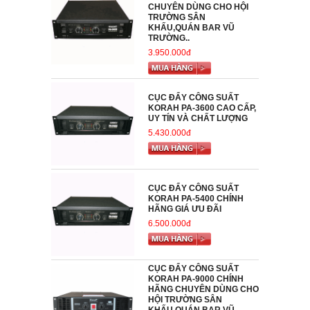
CHUYÊN DÙNG CHO HỘI
TRƯỜNG SÂN
KHẤU,QUÁN BAR VŨ
TRƯỜNG..
3.950.000đ
CỤC ĐẨY CÔNG SUẤT
KORAH PA-3600 CAO CẤP,
UY TÍN VÀ CHẤT LƯỢNG
5.430.000đ
CỤC ĐẨY CÔNG SUẤT
KORAH PA-5400 CHÍNH
HÃNG GIÁ ƯU ĐÃI
6.500.000đ
CỤC ĐẨY CÔNG SUẤT
KORAH PA-9000 CHÍNH
HÃNG CHUYÊN DÙNG CHO
HỘI TRƯỜNG SÂN