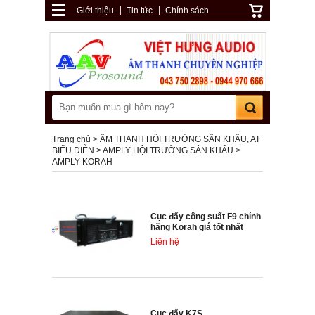
Giới thiệu
Tin tức
Chính sách
Trang chủ
ÂM THANH HỘI TRƯỜNG SÂN KHẤU, AT
BIỂU DIỄN
AMPLY HỘI TRƯỜNG SÂN KHẤU
AMPLY KORAH
Cục đẩy công suất F9 chính
hãng Korah giá tốt nhất
Liên hệ
Cục đẩy K7S