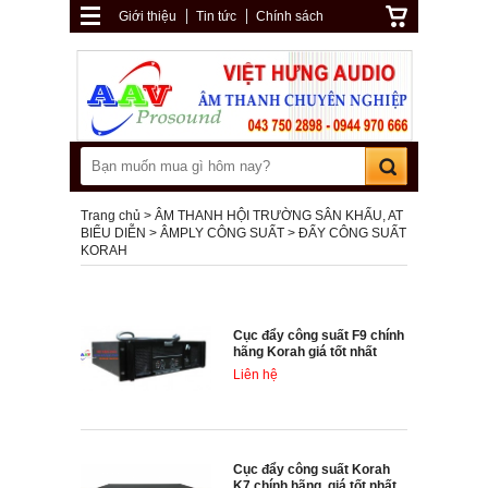
Giới thiệu
Tin tức
Chính sách
Trang chủ
ÂM THANH HỘI TRƯỜNG SÂN KHẤU, AT
BIỂU DIỄN
ÂMPLY CÔNG SUẤT
ĐẨY CÔNG SUẤT
KORAH
Cục đẩy công suất F9 chính
hãng Korah giá tốt nhất
Liên hệ
Cục đẩy công suất Korah
K7 chính hãng, giá tốt nhất