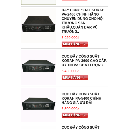
ĐẨY CÔNG SUẤT KORAH
PA-2400 CHÍNH HÃNG
CHUYÊN DÙNG CHO HỘI
TRƯỜNG SÂN
KHẤU,QUÁN BAR VŨ
TRƯỜNG..
3.950.000đ
CỤC ĐẨY CÔNG SUẤT
KORAH PA-3600 CAO CẤP,
UY TÍN VÀ CHẤT LƯỢNG
5.430.000đ
CỤC ĐẨY CÔNG SUẤT
KORAH PA-5400 CHÍNH
HÃNG GIÁ ƯU ĐÃI
6.500.000đ
CỤC ĐẨY CÔNG SUẤT