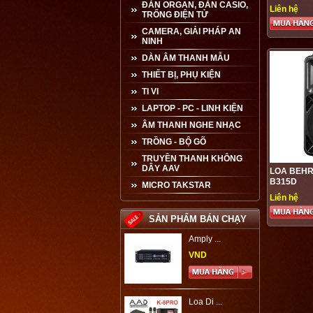
ĐÀN ORGAN, ĐÀN CASIO,
Liên hệ
TRỐNG ĐIỆN TỬ
CAMERA, GIẢI PHÁP AN
NINH
DÀN ÂM THANH MẪU
THIẾT BỊ, PHỤ KIỆN
TI VI
LAPTOP - PC - LINH KIỆN
ÂM THANH NGHE NHẠC
TRỒNG - BỘ GÕ
TRUYỀN THANH KHÔNG
DÂY AAV
LOA BEHR
B315D
MICRO TAKSTAR
Liên hệ
SẢN PHẨM BÁN CHẠY
Amply ...
VND
Loa Di ...