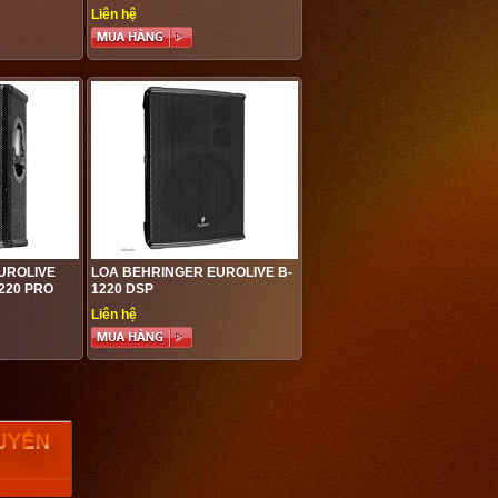
Liên hệ
UROLIVE
LOA BEHRINGER EUROLIVE B-
220 PRO
1220 DSP
Liên hệ