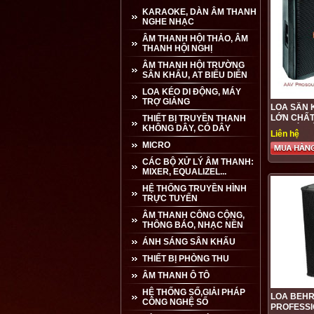
KARAOKE, DÀN ÂM THANH
NGHE NHẠC
ÂM THANH HỘI THẢO, ÂM
THANH HỘI NGHỊ
ÂM THANH HỘI TRƯỜNG
SÂN KHẤU, AT BIỂU DIỄN
LOA KÉO DI ĐỘNG, MÁY
TRỢ GIẢNG
LOA SÂN 
LỚN CHẤT
THIẾT BỊ TRUYỀN THANH
KHÔNG DÂY, CÓ DÂY
HỢP LÍ, H
Liên hệ
MICRO
CÁC BỘ XỬ LÝ ÂM THANH:
MIXER, EQUALIZEL...
HỆ THỐNG TRUYỀN HÌNH
TRỰC TUYẾN
ÂM THANH CÔNG CỘNG,
THÔNG BÁO, NHẠC NỀN
ÁNH SÁNG SÂN KHẤU
THIẾT BỊ PHÒNG THU
ÂM THANH Ô TÔ
HỆ THỐNG SỐ,GIẢI PHÁP
LOA BEHR
CÔNG NGHỆ SỐ
PROFESSI