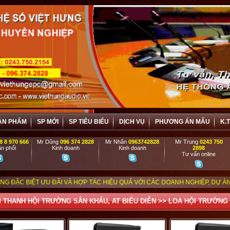
ẢN PHẨM
SP MỚI
SP TIÊU BIỂU
DỊCH VỤ
PHƯƠNG ÁN MẪU
K.
8 8 970 666
Mr Dũng
096 374 2828
Mr Nhân
0963742828
Mr Trung
0243 750
n phối
Kinh doanh
Kinh doanh
2898
Tư vấn online
 ĐÃI VÀ HỢP TÁC HIỆU QUẢ VỚI CÁC DOANH NGHIỆP, DỰ ÁN, TRƯỜNG HỌC, 
 THANH HỘI TRƯỜNG SÂN KHẤU, AT BIỂU DIỄN
>>
LOA HỘI TRƯỜNG