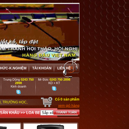
THỨC-K.NGHIỆM
TÀI KHOẢN
LIÊN HỆ
Trung Dũng
0243 750
Mr Đức
0243 750 2898
2898
KD + KT
Kinh doanh
Có
0
sản phẩm
CƠ QUAN, ĐƠN VỊ BIỂU DIỄN NGHỆ THUẬT, TỔ CHỨC SỰ KIỆN.
xem giỏ hàng
 SÂN KHẤU
>>
LOA BEHRINGER