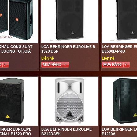
KHẤU CÔNG SUẤT
LOA BEHRINGER EUROLIVE B-
LOA BEHRINGER E
 LƯỢNG TỐT, GIÁ
1520 DSP
B1500D-PRO
IỆU QUẢ NHẤT
Liên hệ
Liên hệ
INGER EUROLIVE
LOA BEHRINGER EUROLIVE
LOA BEHRINGER E
ONAL B1520 PRO
B212D-WH
E1220A