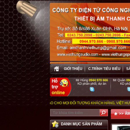
GIỚI THIỆU
C.TRÌNH TIÊU BIỂU
S
Mr Hùng
0944 970 666
Mr Quân
09
KD phân phối, dự án
KD phâ
ÌNH , CHU ĐÁO CHO MỌI ĐỐI TƯỢNG KHÁCH HÀNG, VIỆT HƯNG ĐẶC BIỆT ƯU
>>
ÂM
DANH MỤC SẢN PHẨM