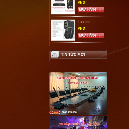
VND
Loa line ...
VND
TIN TỨC MỚI