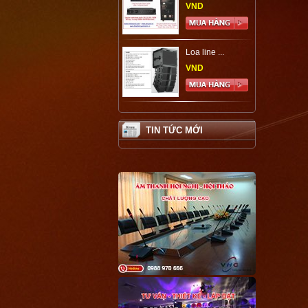
VND
Loa line ...
VND
TIN TỨC MỚI