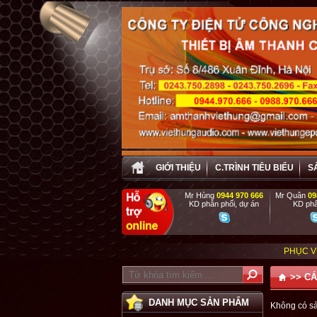
GIỚI THIỆU
C.TRÌNH TIÊU BIỂU
S
Mr Hùng
0944 970 666
Mr Quân
09
KD phân phối, dự án
KD phâ
PHỤC VỤ TẬN TÌNH , C
>>
CÁ
DANH MỤC SẢN PHẨM
Không có s