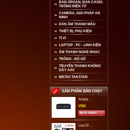
ĐÀN ORGAN, ĐÀN CASIO,
TRỐNG ĐIỆN TỬ
CAMERA, GIẢI PHÁP AN
NINH
DÀN ÂM THANH MẪU
THIẾT BỊ, PHỤ KIỆN
TI VI
LAPTOP - PC - LINH KIỆN
ÂM THANH NGHE NHẠC
TRỒNG - BỘ GÕ
TRUYỀN THANH KHÔNG
DÂY AAV
MICRO TAKSTAR
SẢN PHẨM BÁN CHẠY
Amply ...
VND
Loa Di ...