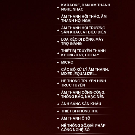
KARAOKE, DÀN ÂM THANH
NGHE NHẠC
ÂM THANH HỘI THẢO, ÂM
THANH HỘI NGHỊ
ÂM THANH HỘI TRƯỜNG
SÂN KHẤU, AT BIỂU DIỄN
LOA KÉO DI ĐỘNG, MÁY
TRỢ GIẢNG
THIẾT BỊ TRUYỀN THANH
KHÔNG DÂY, CÓ DÂY
MICRO
CÁC BỘ XỬ LÝ ÂM THANH:
MIXER, EQUALIZEL...
HỆ THỐNG TRUYỀN HÌNH
TRỰC TUYẾN
ÂM THANH CÔNG CỘNG,
THÔNG BÁO, NHẠC NỀN
ÁNH SÁNG SÂN KHẤU
THIẾT BỊ PHÒNG THU
ÂM THANH Ô TÔ
HỆ THỐNG SỐ,GIẢI PHÁP
CÔNG NGHỆ SỐ