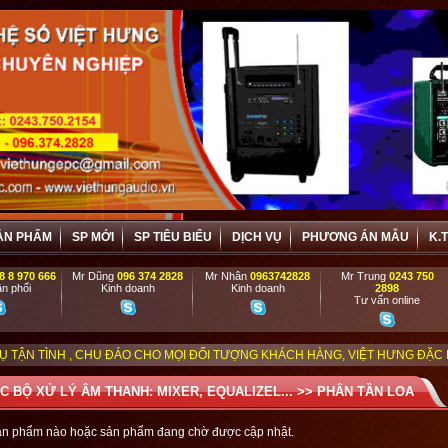
ẢN PHẨM
SP MỚI
SP TIÊU BIỂU
DỊCH VỤ
PHƯƠNG ÁN MẪU
K.
8 8 970 666
Mr Dũng
096 374 2828
Mr Nhân
0963742828
Mr Trung
0243 750
n phối
Kinh doanh
Kinh doanh
2898
Tư vấn online
HU ĐÁO CHO MỌI ĐỐI TƯỢNG KHÁCH HÀNG, VIỆT HƯNG ĐẶC BIỆT ƯU ĐÃI VÀ 
C BỘ XỬ LÝ ÂM THANH: MIXER, EQUALIZEL...
>>
PHÂN TẦN LOA
ản phẩm nào hoặc sản phẩm đang chờ được cập nhật.