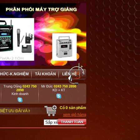
THỨC-K.NGHIỆM
TÀI KHOẢN
LIÊN HỆ
Trung Dũng
0243 750
Mr Đức
0243 750 2898
2898
KD + KT
Kinh doanh
Có
0
sản phẩm
HỢP TÁC HIỆU QUẢ VỚI CÁC DOANH NGHIỆP, DỰ ÁN, TRƯỜNG HỌC, CƠ QUAN,
xem giỏ hàng