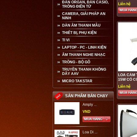
ĐÀN ORGAN, ĐÀN CASIO,
Liên hệ
TRỐNG ĐIỆN TỬ
CAMERA, GIẢI PHÁP AN
NINH
DÀN ÂM THANH MẪU
THIẾT BỊ, PHỤ KIỆN
TI VI
LAPTOP - PC - LINH KIỆN
ÂM THANH NGHE NHẠC
TRỒNG - BỘ GÕ
TRUYỀN THANH KHÔNG
DÂY AAV
LOA CẦM 
15W CÓ C
MICRO TAKSTAR
Liên hệ
SẢN PHẨM BÁN CHẠY
Amply ...
VND
Loa Di ...