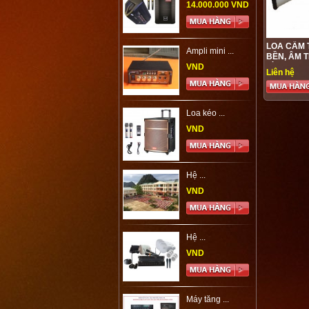
14.000.000 VND
LOA CẦM 
Ampli mini ...
BỀN, ÂM 
VND
TÍCH HỢP
Liên hệ
Loa kéo ...
VND
Hệ ...
VND
Hệ ...
VND
Máy tăng ...