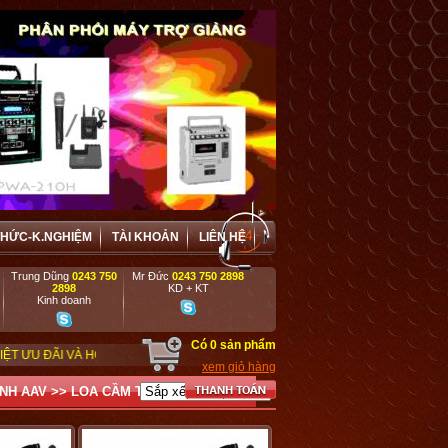
THỨC-K.NGHIỆM
TÀI KHOẢN
LIÊN HỆ
Trung Dũng
0243 750
Mr Đức
0243 750 2898
2898
KD + KT
Kinh doanh
Có
0
sản phẩm
HỢP TÁC HIỆU QUẢ VỚI CÁC DOANH NGHIỆP, DỰ ÁN, TRƯỜNG HỌC, CƠ QUAN,
xem giỏ hàng
ANH AAV
>>
LOA CẦM TAY - MEGAPHONE