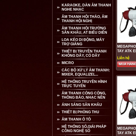
KARAOKE, DÀN ÂM THANH
NGHE NHẠC
ÂM THANH HỘI THẢO, ÂM
THANH HỘI NGHỊ
ÂM THANH HỘI TRƯỜNG
SÂN KHẤU, AT BIỂU DIỄN
LOA KÉO DI ĐỘNG, MÁY
TRỢ GIẢNG
MEGAPHON
TAY ATK E
THIẾT BỊ TRUYỀN THANH
KHÔNG DÂY, CÓ DÂY
Liên hệ
MICRO
CÁC BỘ XỬ LÝ ÂM THANH:
MIXER, EQUALIZEL...
HỆ THỐNG TRUYỀN HÌNH
TRỰC TUYẾN
ÂM THANH CÔNG CỘNG,
THÔNG BÁO, NHẠC NỀN
ÁNH SÁNG SÂN KHẤU
THIẾT BỊ PHÒNG THU
ÂM THANH Ô TÔ
HỆ THỐNG SỐ,GIẢI PHÁP
MEGAPHON
CÔNG NGHỆ SỐ
TAY ATK E