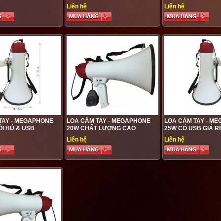
Liên hệ
Liên hệ
TAY - MEGAPHONE
LOA CẦM TAY - MEGAPHONE
LOA CẦM TAY - M
ÒI HÚ & USB
20W CHẤT LƯỢNG CAO
25W CÓ USB GIÁ R
Liên hệ
Liên hệ