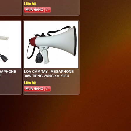
USB
Liên hệ
EGAPHONE
LOA CẦM TAY - MEGAPHONE
Ẻ
30W TIẾNG VANG XA, SIÊU
BỀN, ĐA CHỨC NĂNG
Liên hệ