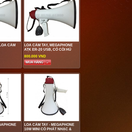
LOA CẦM
LOA CẦM TAY, MEGAPHONE
ATK ER-20 USB, CÓ CÒI HÚ
BÁO CHÚ Ý
800.000 VND
EGAPHONE
LOA CẦM TAY - MEGAPHONE
10W MINI CÓ PHÁT NHẠC &