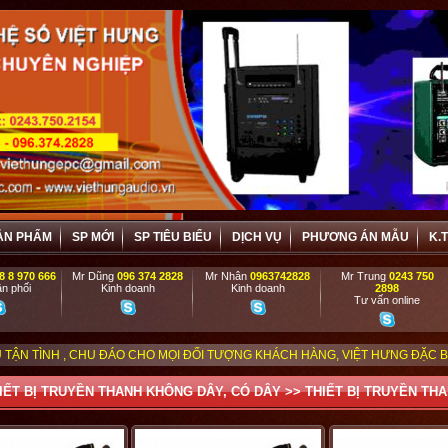
ẢN PHẨM
SP MỚI
SP TIÊU BIỂU
DỊCH VỤ
PHƯƠNG ÁN MẪU
K.
8 8 970 666
Mr Dũng
096 374 2828
Mr Nhân
0963742828
Mr Trung
0243 750
n phối
Kinh doanh
Kinh doanh
2898
Tư vấn online
HU ĐÁO CHO MỌI ĐỐI TƯỢNG KHÁCH HÀNG, VIỆT HƯNG ĐẶC BIỆT ƯU ĐÃI VÀ 
IẾT BỊ TRUYỀN THANH KHÔNG DÂY, CÓ DÂY
>>
THIẾT BỊ TRUYỀN TH