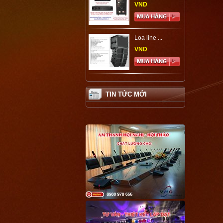
VND
Loa line ...
VND
TIN TỨC MỚI