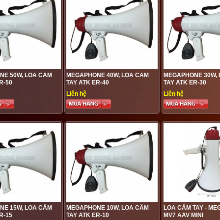
E 50W, LOA CẦM
MEGAPHONE 40W, LOA CẦM
MEGAPHONE 30W, 
R-50
TAY ATK ER-40
TAY ATK ER-30
Liên hệ
Liên hệ
E 15W, LOA CẦM
MEGAPHONE 10W, LOA CẦM
LOA CẦM TAY - M
R-15
TAY ATK ER-10
MV7 AAV MINI