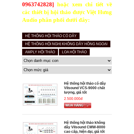
0963742828]
hoặc xem chi tiết về
các thiết bị hội thảo được Việt Hưng
Audio phân phối dưới đây:
HỆ THỐNG HỘI THẢO CÓ DÂY
HỆ THỐNG HỘI NGHỊ KHÔNG DÂY HỒNG NGOẠI
AMPLY HỘI THẢO
LOA HỘI THẢO
Hệ thống hội thảo có dây
Vilsound VCS-9000 chất
lượng, giá tốt
2.500.000đ
Hệ thống hội thảo không
dây Vilsound CMW-8000
cao cấp, hiện đại, giá tốt