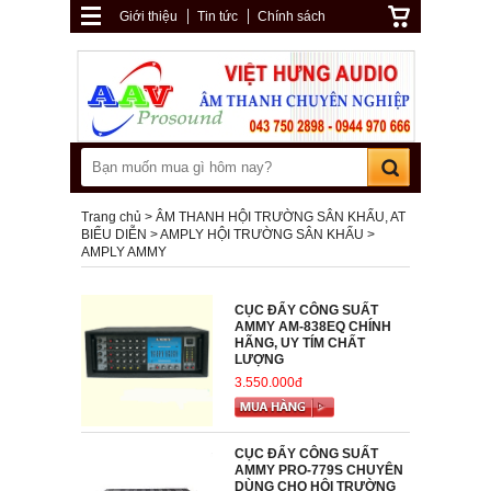
Giới thiệu
Tin tức
Chính sách
Trang chủ
ÂM THANH HỘI TRƯỜNG SÂN KHẤU, AT
BIỂU DIỄN
AMPLY HỘI TRƯỜNG SÂN KHẤU
AMPLY AMMY
CỤC ĐẨY CÔNG SUẤT
AMMY AM-838EQ CHÍNH
HÃNG, UY TÍM CHẤT
LƯỢNG
3.550.000đ
CỤC ĐẨY CÔNG SUẤT
AMMY PRO-779S CHUYÊN
DÙNG CHO HỘI TRƯỜNG