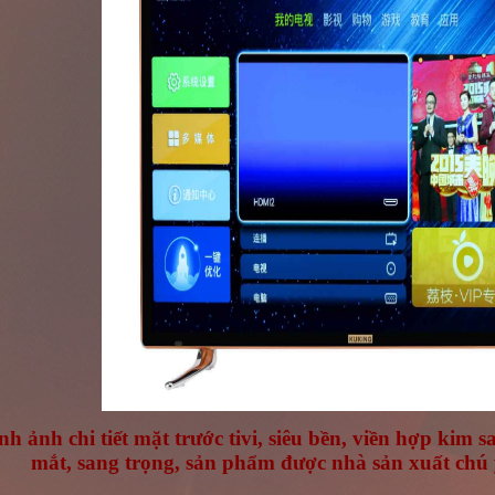
nh ảnh chi tiết mặt trước tivi, siêu bền, viền hợp kim sa
mắt, sang trọng, sản phẩm được nhà sản xuất chú ý