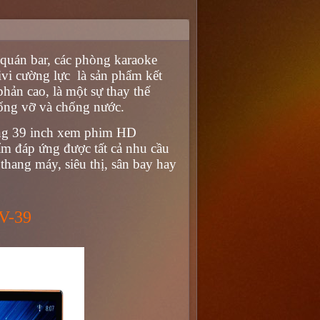
c quán bar, các phòng karaoke
vi cường lực là sản phẩm kết
phản cao, là một sự thay thế
hống vỡ và chống nước.
ng 39 inch
xem phim HD
hẩm đáp ứng được tất cả nhu cầu
hang máy, siêu thị, sân bay hay
V-39