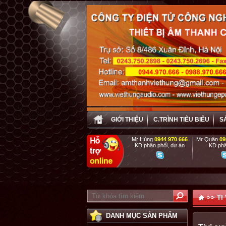
GIỚI THIỆU
C.TRÌNH TIÊU BIỂU
S
Mr Hùng
0944 970 666
Mr Quân
09
KD phân phối, dự án
KD phâ
PHỤC VỤ TẬ
>>
TI 
DANH MỤC SẢN PHẨM