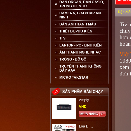
ĐÀN ORGAN, ĐÀN CASIO,
TRỐNG ĐIỆN TỬ
Đặc đi
CAMERA, GIẢI PHÁP AN
NINH
Tivi
DÀN ÂM THANH MẪU
chuy
THIẾT BỊ, PHỤ KIỆN
hợp đ
TI VI
hoàn
LAPTOP - PC - LINH KIỆN
ÂM THANH NGHE NHẠC
Việt
TRỒNG - BỘ GÕ
1080
xem 
TRUYỀN THANH KHÔNG
DÂY AAV
đơn 
MICRO TAKSTAR
SẢN PHẨM BÁN CHẠY
Amply ...
VND
Loa Di ...