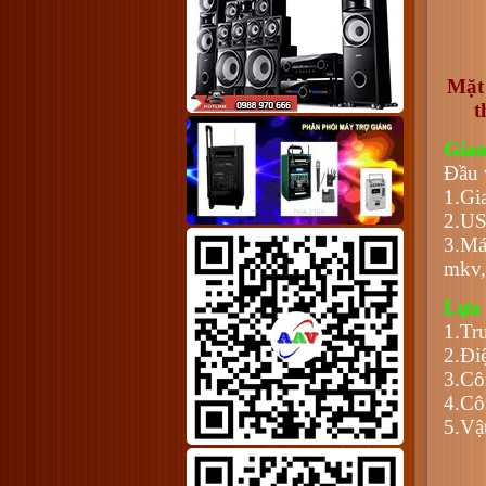
Mặt 
t
Giao
Đầu 
1.Gi
2.US
3.Má
mkv,
Lựa 
1.Tr
2.Đi
3.Cô
4.Cô
5.Vậ