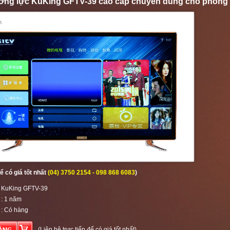
ường lực KuKing GFTV-39 cao cấp chuyên dùng cho phòng
m
ể có giá tốt nhất
(04) 3750 2154 - 098 868 6083
)
 KuKing GFTV-39
: 1 năm
:
Có hàng
(Liên hệ trực tiếp để có giá tốt nhất)