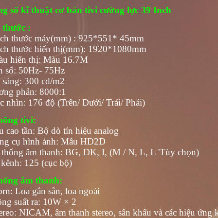
g số kĩ thuật cơ bản tivi cường lực 39 Inch
 thước :
ích thước máy(mm) : 925*551* 45mm
ích thước hiển thị(mm): 1920*1080mm
àu hiển thị: Màu 16.7M
n số: 50Hz- 75Hz
 sáng: 300 cd/m2
ơng phản: 8000:1
c nhìn: 176 độ (Trên/ Dưới/ Trái/ Phải)
hống tivi:
u cao tần: Bộ dò tín hiệu analog
ng cụ hình ảnh: Mẫu HD2D
 thống âm thanh: BG, DK, I, (M / N, L, L 'Tùy chọn)
 kênh: 125 (cục bộ)
hống âm thanh:
orn: Loa gắn sẵn, loa ngoài
ông suất ra: 10W × 2
tereo: NICAM, âm thanh stereo, sân khấu và các hiệu ứng 