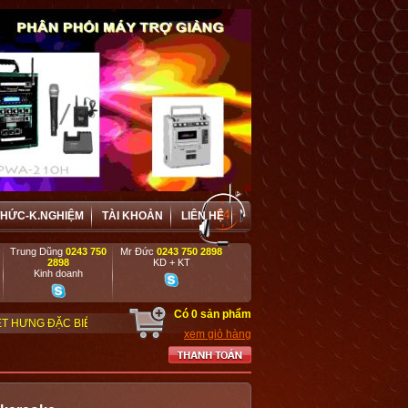
THỨC-K.NGHIỆM
TÀI KHOẢN
LIÊN HỆ
Trung Dũng
0243 750
Mr Đức
0243 750 2898
2898
KD + KT
Kinh doanh
Có
0
sản phẩm
 ƯU ĐÃI VÀ HỢP TÁC HIỆU QUẢ VỚI CÁC DOANH NGHIỆP, DỰ ÁN, TRƯỜNG HỌ
xem giỏ hàng