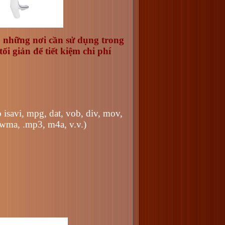
ho những nơi cần sử dụng trong
tối giản để tiết kiệm chi phí
isavi, mpg, dat, vob, div, mov,
 wma, .mp3, m4a, v.v.)