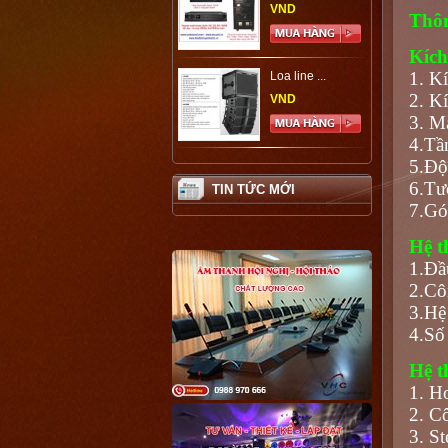
VND
Thôn
Kích
1. K
Loa line ...
2. K
VND
3. M
4.Tầ
5.Độ
6.Tư
TIN TỨC MỚI
7.Gó
Hệ t
1.Đầ
2.Cô
3.Hệ
4.Số
Hệ t
1. H
2. C
3. S