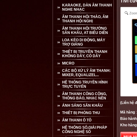
Tivi c
KARAOKE, DÀN ÂM THANH
NGHE NHẠC
Zoo
ÂM THANH HỘI THẢO, ÂM
THANH HỘI NGHỊ
ÂM THANH HỘI TRƯỜNG
SÂN KHẤU, AT BIỂU DIỄN
LOA KÉO DI ĐỘNG, MÁY
TRỢ GIẢNG
THIẾT BỊ TRUYỀN THANH
KHÔNG DÂY, CÓ DÂY
MICRO
CÁC BỘ XỬ LÝ ÂM THANH:
MIXER, EQUALIZEL...
HỆ THỐNG TRUYỀN HÌNH
TRỰC TUYẾN
ÂM THANH CÔNG CỘNG,
THÔNG BÁO, NHẠC NỀN
(Liên hệ đ
ÁNH SÁNG SÂN KHẤU
Mã hàng
:
THIẾT BỊ PHÒNG THU
Bảo hành
ÂM THANH Ô TÔ
Kho hàng
HỆ THỐNG SỐ,GIẢI PHÁP
CÔNG NGHỆ SỐ