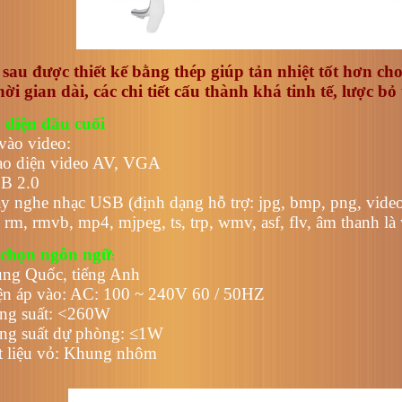
sau được thiết kế bằng thép giúp tản nhiệt tốt hơn c
hời gian dài, các chi tiết cấu thành khá tinh tế, lược bỏ 
 diện đầu cuối
vào video:
ao diện video AV, VGA
B 2.0
y nghe nhạc USB (định dạng hỗ trợ: jpg, bmp, png, video 
 rm, rmvb, mp4, mjpeg, ts, trp, wmv, asf, flv, âm thanh là
chọn ngôn ngữ
:
ung Quốc, tiếng Anh
ện áp vào: AC: 100 ~ 240V 60 / 50HZ
ng suất: <260W
ng suất dự phòng: ≤1W
t liệu vỏ: Khung nhôm