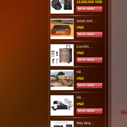
14.000.000 VND
Ampli mini ...
VND
Loa kéo ...
VND
Hệ ...
VND
Hệ ...
VND
Hì
Máy tăng ...