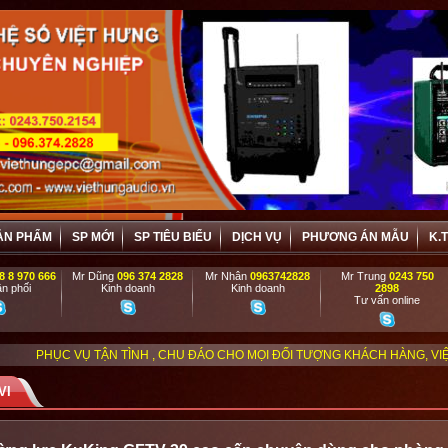
ẢN PHẨM
SP MỚI
SP TIÊU BIỂU
DỊCH VỤ
PHƯƠNG ÁN MẪU
K.
8 8 970 666
Mr Dũng
096 374 2828
Mr Nhân
0963742828
Mr Trung
0243 750
n phối
Kinh doanh
Kinh doanh
2898
Tư vấn online
N TÌNH , CHU ĐÁO CHO MỌI ĐỐI TƯỢNG KHÁCH HÀNG, VIỆT HƯNG ĐẶC BIỆT
VI