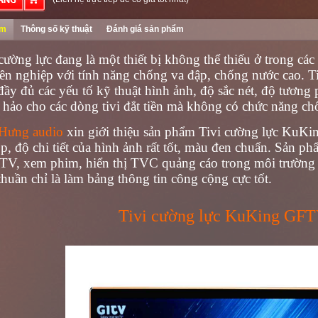
ểm
Thông số kỹ thuật
Đánh giá sản phẩm
 cường lực
đang là một thiết bị không thể thiếu ở trong cá
ên nghiệp với tính năng chống va đập, chống nước cao. Ti
ầy đủ các yếu tố kỹ thuật hình ảnh, độ sắc nét, độ tương 
 hảo cho các dòng tivi đắt tiền mà không có chức năng c
 Hưng audio
xin giới thiệu sản phẩm Tivi cường lực KuKi
p, độ chi tiết của hình ảnh rất tốt, màu đen chuẩn. Sản p
TV, xem phim, hiển thị TVC quảng cáo trong môi trường t
thuần chỉ là làm bảng thông tin công cộng cực tốt.
Tivi cường lực KuKing GFT