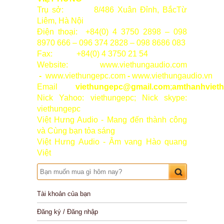
Trụ sở: 8/486 Xuân Đỉnh, BắcTừ
Liêm, Hà Nội
Điện thoại: +84(0) 4 3750 2898 – 098
8970 666 – 096 374 2828 – 098 8686 083
Fax: +84(0) 4 3750 21 54
Website: www.viethungaudio.com
-
www.viethungepc.com
-
www.viethungaudio.vn
Email
viethungepc@gmail.com
;
amthanhviet
Nick Yahoo: viethungepc; Nick skype:
viethungepc
Việt Hưng Audio - Mang đến thành công
và Cùng bạn tỏa sáng
Việt Hưng Audio - Âm vang Hào quang
Việt
Tài khoản của bạn
Đăng ký / Đăng nhập