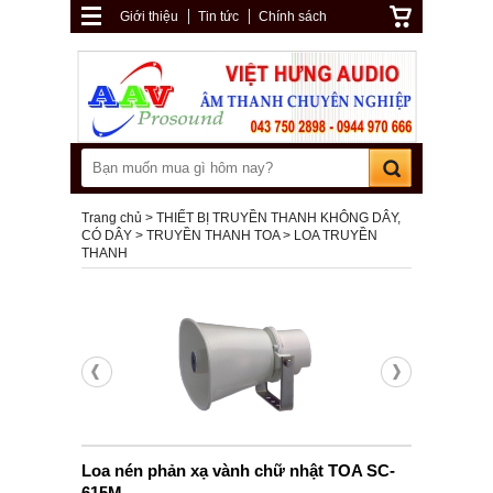
Giới thiệu
Tin tức
Chính sách
Trang chủ
THIẾT BỊ TRUYỀN THANH KHÔNG DÂY,
CÓ DÂY
TRUYỀN THANH TOA
LOA TRUYỀN
THANH
Loa nén phản xạ vành chữ nhật TOA SC-
615M