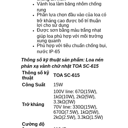
Vành loa làm băng nhôm chống
rung
Phần lựa chọn đầu vào của loa có
trở kháng cao được bố trí thuận
lợi cho sử dụng
Được sơn bằng màu trắng nhạt
giúp loa phù hợp với môi trường
xung quanh
Phù hợp với tiêu chuẩn chống bụi,
nước IP-65
Thông số kỹ thuật sản phẩm: Loa nén
phản xạ vành chữ nhật TOA SC-615
Thông số kỹ
TOA SC-615
thuật
Công Suất
15W
100V line: 67Ω(15W),
1kΩ(10W), 2kΩ(5W),
3.3kΩ(3W)
Trở kháng
70V line: 330Ω(15W),
670Ω(7.5W), 1kΩ(5W),
2kΩ(2.5W), 3.3kΩ(1.5W)
Cường độ