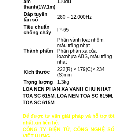
âm
110dB
thanh(1W,1m)
Đáp tuyến
280 – 12,000Hz
tần số
Tiêu chuẩn
IP-65
chống cháy
Phần vành loa: nhôm,
màu trắng nhạt
Thành phẩm
Phần phản xạ của
loa:nhựa ABS, màu trắng
nhạt
222(R) × 179(C)× 234
Kích thước
(S)mm
Trọng lượng
1.3kg
LOA NEN PHAN XA VANH CHU NHAT
TOA SC 615M, LOA NEN TOA SC 615M,
TOA SC 615M
Để được tư vấn giải pháp và hỗ trợ tốt
nhất xin liên hệ:
CÔNG TY ĐIỆN TỬ, CÔNG NGHỆ SỐ
VIỆT HƯNG