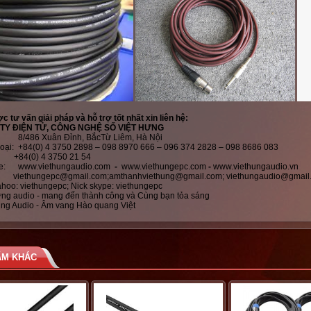
 tư vấn giải pháp và hỗ trợ tốt nhất xin liên hệ:
TY ĐIỆN TỬ, CÔNG NGHỆ SỐ VIỆT HƯNG
: 8/486 Xuân Đỉnh, BắcTừ Liêm, Hà Nội
hoại: +84(0) 4 3750 2898 – 098 8970 666 – 096 374 2828 – 098 8686 083
+84(0) 4 3750 21 54
te: www.viethungaudio.com
-
www.viethungepc.com
-
www.viethungaudio.vn
il
viethungepc@gmail.com
;
amthanhviethung@gmail.com;
viethungaudio@gmail
ahoo: viethungepc; Nick skype: viethungepc
ưng audio - mang đến thành công và Cùng bạn tỏa sáng
ung Audio - Âm vang Hào quang Việt
ẨM KHÁC