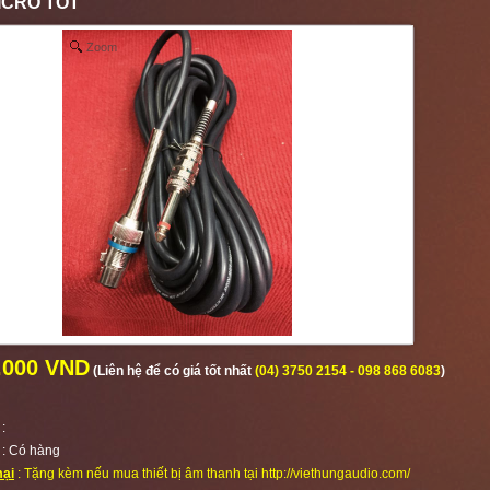
ICRO TỐT
Zoom
.000 VND
(Liên hệ để có giá tốt nhất
(04) 3750 2154 - 098 868 6083
)
:
:
Có hàng
ại
: Tặng kèm nếu mua thiết bị âm thanh tại http://viethungaudio.com/