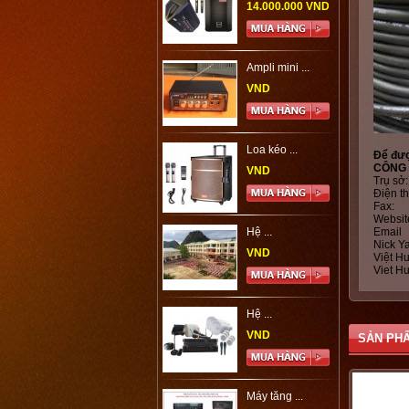
14.000.000 VND
Ampli mini ...
VND
Loa kéo ...
Để được
CÔNG 
VND
Trụ sở
Điện t
Fax: 
Websi
Hệ ...
Ema
Nick Y
VND
Việt H
Viet H
Hệ ...
VND
SẢN PH
Máy tăng ...