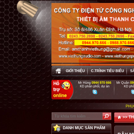
GIỚI THIỆU
C.TRÌNH TIÊU BIỂU
S
Mr Hùng
0944 970 666
Mr Quân
09
KD phân phối, dự án
KD phâ
PHỤC VỤ TẬN TÌNH ,
>>
TH
DANH MỤC SẢN PHẨM