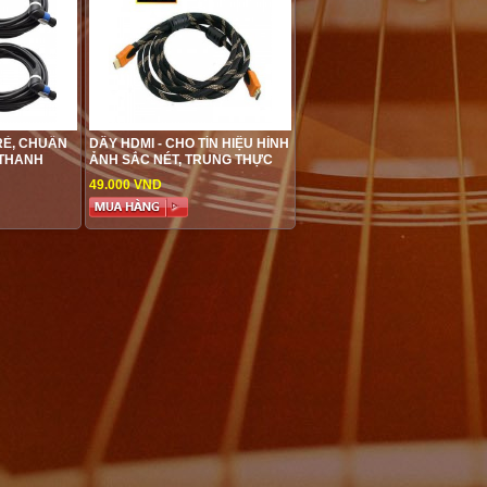
 RẺ, CHUẨN
DÂY HDMI - CHO TÍN HIỆU HÌNH
 THANH
ẢNH SẮC NÉT, TRUNG THỰC
49.000 VND