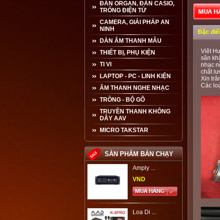
ĐÀN ORGAN, ĐÀN CASIO,
TRỐNG ĐIỆN TỬ
CAMERA, GIẢI PHÁP AN
NINH
Đặc đi
DÀN ÂM THANH MẪU
Việt Hư
THIẾT BỊ, PHỤ KIỆN
sân khấ
TI VI
nhạc n
chất l
LAPTOP - PC - LINH KIỆN
Xin trâ
Các loạ
ÂM THANH NGHE NHẠC
TRỒNG - BỘ GÕ
TRUYỀN THANH KHÔNG
DÂY AAV
MICRO TAKSTAR
SẢN PHẨM BÁN CHẠY
Amply ...
VND
Loa Di ...