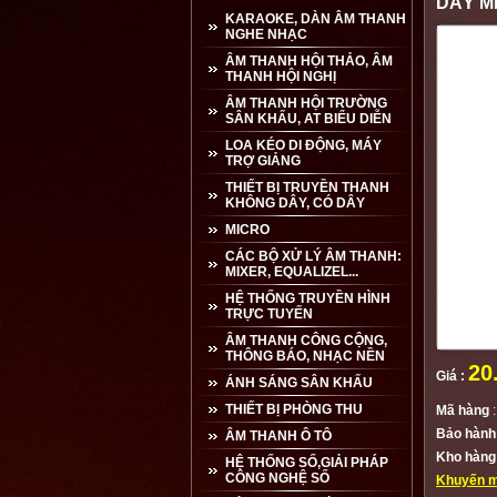
DÂY M
KARAOKE, DÀN ÂM THANH
NGHE NHẠC
ÂM THANH HỘI THẢO, ÂM
THANH HỘI NGHỊ
ÂM THANH HỘI TRƯỜNG
SÂN KHẤU, AT BIỂU DIỄN
LOA KÉO DI ĐỘNG, MÁY
TRỢ GIẢNG
THIẾT BỊ TRUYỀN THANH
KHÔNG DÂY, CÓ DÂY
MICRO
CÁC BỘ XỬ LÝ ÂM THANH:
MIXER, EQUALIZEL...
HỆ THỐNG TRUYỀN HÌNH
TRỰC TUYẾN
ÂM THANH CÔNG CỘNG,
THÔNG BÁO, NHẠC NỀN
20
Giá :
ÁNH SÁNG SÂN KHẤU
THIẾT BỊ PHÒNG THU
Mã hàng
:
Bảo hành
ÂM THANH Ô TÔ
Kho hàng
HỆ THỐNG SỐ,GIẢI PHÁP
CÔNG NGHỆ SỐ
Khuyến m