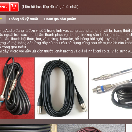
(Liên hệ trực tiếp để có giá tốt nhất)
ểm
Thông số kỹ thuật
Đánh giá sản phẩm
ng Audio đang là đơn vị số 1 trong lĩnh vực cung cấp, phân phối vật tư, trang thiết 
u ngoài trời, các thiết bị âm thanh phục vụ cho hội trường sân khấu, âm thanh tổ
ền, âm thanh hội thảo, bar, vũ trường, karaoke, hệ thống hội nghị truyền hình tr
ượng về mặt hàng đáp ứng đầy đủ như cầu sử dụng cũng như về mục đích của khá
n trọng giới thiệu
i dây Micro với đầy đủ kích thước, chất lượng và giá rẻ nhất chỉ có tại
Việt Hưng A