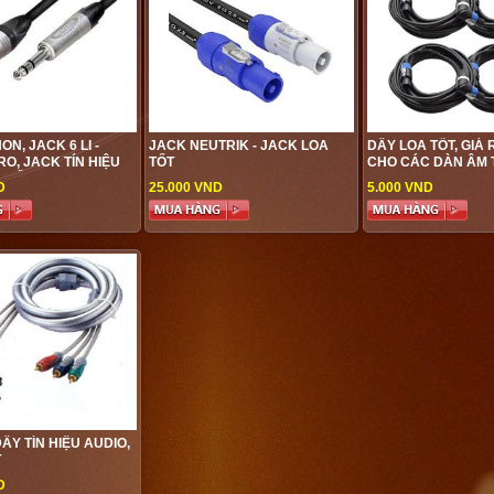
N, JACK 6 LI -
JACK NEUTRIK - JACK LOA
DÂY LOA TỐT, GIÁ
O, JACK TÍN HIỆU
TỐT
CHO CÁC DÀN ÂM
 TỐT
D
25.000 VND
5.000 VND
DÂY TÍN HIỆU AUDIO,
T
D