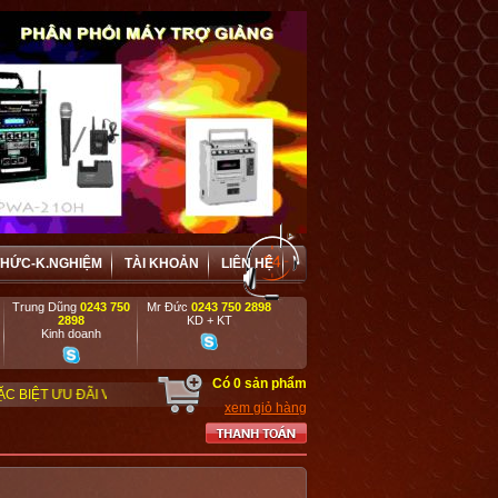
THỨC-K.NGHIỆM
TÀI KHOẢN
LIÊN HỆ
Trung Dũng
0243 750
Mr Đức
0243 750 2898
2898
KD + KT
Kinh doanh
Có
0
sản phẩm
VÀ HỢP TÁC HIỆU QUẢ VỚI CÁC DOANH NGHIỆP, DỰ ÁN, TRƯỜNG HỌC, CƠ QU
xem giỏ hàng