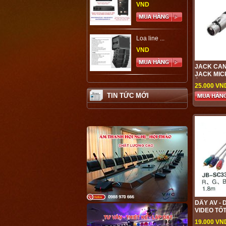
VND
Loa line ...
VND
JACK CANO
JACK MICR
ÂM THANH
25.000 VN
TIN TỨC MỚI
DÂY AV - 
VIDEO TỐ
19.000 VN