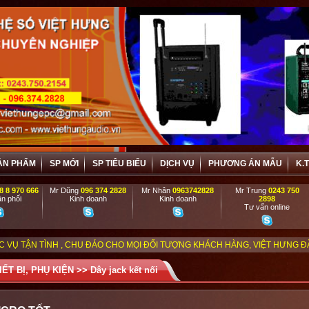
ẢN PHẨM
SP MỚI
SP TIÊU BIỂU
DỊCH VỤ
PHƯƠNG ÁN MẪU
K.
8 8 970 666
Mr Dũng
096 374 2828
Mr Nhân
0963742828
Mr Trung
0243 750
n phối
Kinh doanh
Kinh doanh
2898
Tư vấn online
 CHU ĐÁO CHO MỌI ĐỐI TƯỢNG KHÁCH HÀNG, VIỆT HƯNG ĐẶC BIỆT ƯU ĐÃI 
IẾT BỊ, PHỤ KIỆN
>>
Dây jack kết nối