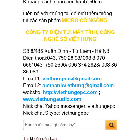
Khoảng cách nhận âm thanh: 50cm
Liên hệ với chúng tôi để biết thêm thông
tin các sản phẩm
MICRO CỔ NGỖNG
CÔNG TY ĐIỆN TỬ, MÁY TÍNH, CÔNG
NGHỆ SỐ VIỆT HƯNG
Số 8/486 Xuân Đỉnh - Từ Liêm - Hà Nội
Điện thoại:043. 750 28 98/ 098 8 970
666/ 043. 750 2696/ 096 374 2828/ 098 86
86 083
Email 1:
viethungepc@gmail.com
Email 2:
amthanhviethung@gmail.com
website:
http://viethungepc.com
;
www.viethungaudio.com
Nick chat Yahoo messenger: viethungepc
Nick chat Skype: viethungepc
Tài khoản của bạn