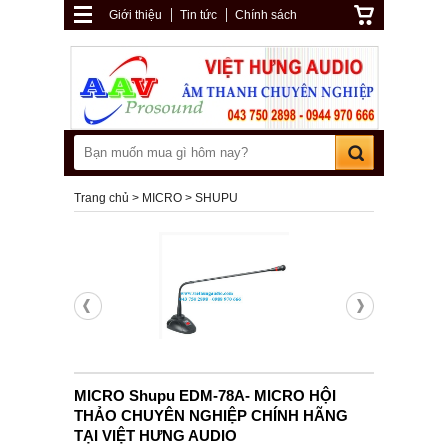
Giới thiệu
Tin tức
Chính sách
Trang chủ
MICRO
SHUPU
MICRO Shupu EDM-78A- MICRO HỘI
THẢO CHUYÊN NGHIỆP CHÍNH HÃNG
TẠI VIỆT HƯNG AUDIO