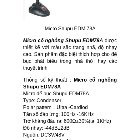
Micro Shupu EDM 78A
Micro cổ nghỗng Shupu EDM78A
được
thiết kế với màu sắc trang nhã, độ nhạy
cao. Sản phẩm đặc biệt thích hợp cho để
bục phát biểu trong nhà thời hay các
thuyết trình
Thông số kỹ thuật :
Micro cổ nghỗng
Shupu EDM78A
Micro để bục Shupu EDM78A
Type: Condenser
Polar pattern：Ultra -Cardiod
Tần số đáp ứng: 100Hz~16KHz
Trở kháng đầu ra: 600Ω±30%(tại 1KHz)
Độ nhạy: -44dB±2dB
Nguồn: DC3V/48V