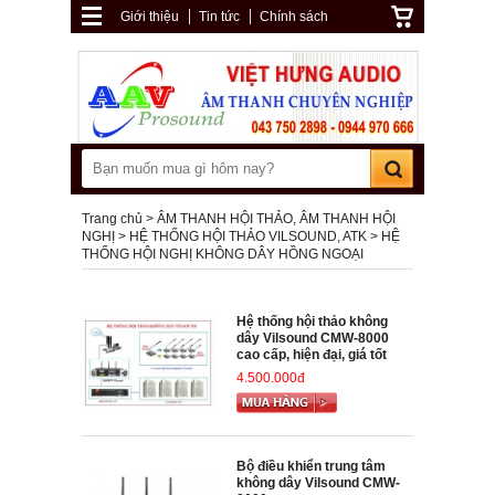
Giới thiệu
Tin tức
Chính sách
Trang chủ
ÂM THANH HỘI THẢO, ÂM THANH HỘI
NGHỊ
HỆ THỐNG HỘI THẢO VILSOUND, ATK
HỆ
THỐNG HỘI NGHỊ KHÔNG DÂY HỒNG NGOẠI
Hệ thống hội thảo không
dây Vilsound CMW-8000
cao cấp, hiện đại, giá tốt
4.500.000đ
Bộ điều khiển trung tâm
không dây Vilsound CMW-