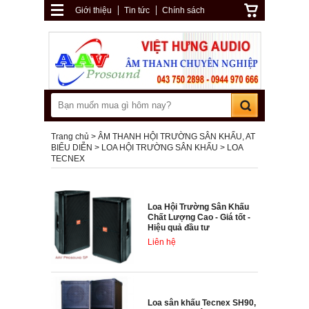
Giới thiệu
Tin tức
Chính sách
Trang chủ
ÂM THANH HỘI TRƯỜNG SÂN KHẤU, AT
BIỂU DIỄN
LOA HỘI TRƯỜNG SÂN KHẤU
LOA
TECNEX
Loa Hội Trường Sân Khấu
Chất Lượng Cao - Giá tốt -
Hiệu quả đầu tư
Liên hệ
Loa sân khấu Tecnex SH90,