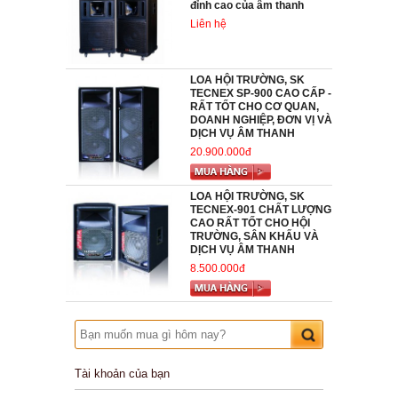
đỉnh cao của âm thanh
Liên hệ
LOA HỘI TRƯỜNG, SK
TECNEX SP-900 CAO CẤP -
RẤT TỐT CHO CƠ QUAN,
DOANH NGHIỆP, ĐƠN VỊ VÀ
DỊCH VỤ ÂM THANH
20.900.000đ
LOA HỘI TRƯỜNG, SK
TECNEX-901 CHẤT LƯỢNG
CAO RẤT TỐT CHO HỘI
TRƯỜNG, SÂN KHẤU VÀ
DỊCH VỤ ÂM THANH
8.500.000đ
Tài khoản của bạn