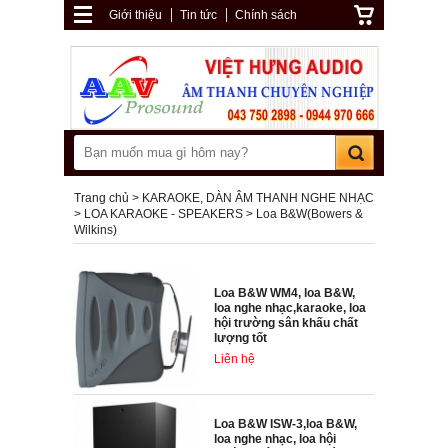
Giới thiệu
Tin tức
Chính sách
Trang chủ
KARAOKE, DÀN ÂM THANH NGHE NHẠC
LOA KARAOKE - SPEAKERS
Loa B&W(Bowers &
Wilkins)
Loa B&W WM4, loa B&W,
loa nghe nhạc,karaoke, loa
hội trường sân khấu chất
lượng tốt
Liên hệ
Loa B&W ISW-3,loa B&W,
loa nghe nhạc, loa hội