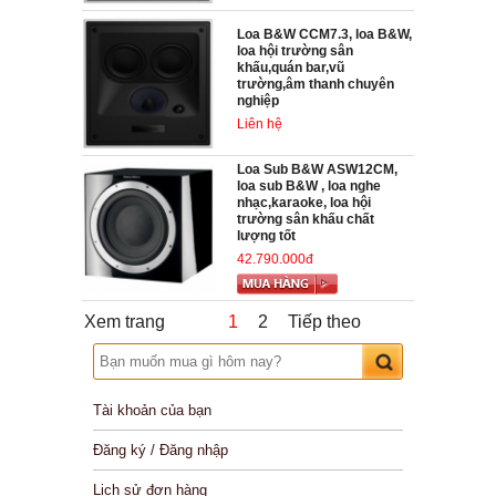
Loa B&W CCM7.3, loa B&W,
loa hội trường sân
khấu,quán bar,vũ
trường,âm thanh chuyên
nghiệp
Liên hệ
Loa Sub B&W ASW12CM,
loa sub B&W , loa nghe
nhạc,karaoke, loa hội
trường sân khấu chất
lượng tốt
42.790.000đ
Xem trang
1
2
Tiếp theo
Tài khoản của bạn
Đăng ký / Đăng nhập
Lịch sử đơn hàng