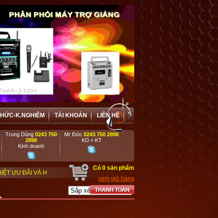
THỨC-K.NGHIỆM
TÀI KHOẢN
LIÊN HỆ
Trung Dũng
0243 750
Mr Đức
0243 750 2898
2898
KD + KT
Kinh doanh
Có
0
sản phẩm
HỢP TÁC HIỆU QUẢ VỚI CÁC DOANH NGHIỆP, DỰ ÁN, TRƯỜNG HỌC, CƠ QUAN,
xem giỏ hàng