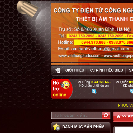
GIỚI THIỆU
C.TRÌNH TIÊU BIỂU
S
Mr Hùng
0944 970 666
Mr Quân
09
KD phân phối, dự án
KD phâ
PHỤC VỤ TẬN TÌNH , CH
>>
ÂM
DANH MỤC SẢN PHẨM