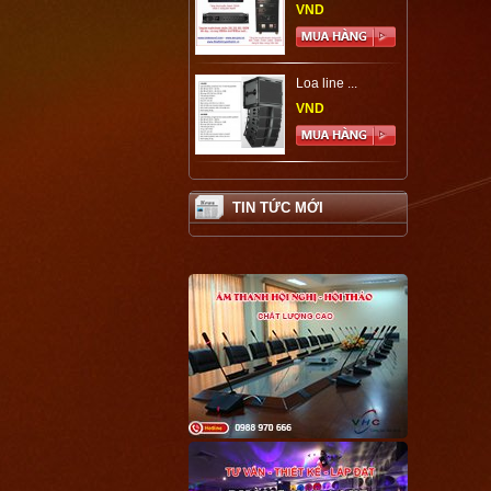
VND
Loa line ...
VND
TIN TỨC MỚI