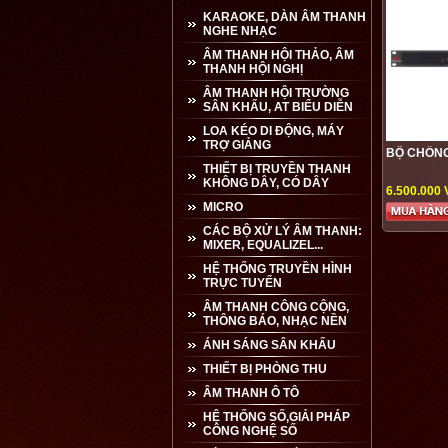
KARAOKE, DÀN ÂM THANH
NGHE NHẠC
ÂM THANH HỘI THẢO, ÂM
THANH HỘI NGHỊ
ÂM THANH HỘI TRƯỜNG
SÂN KHẤU, AT BIỂU DIỄN
LOA KÉO DI ĐỘNG, MÁY
TRỢ GIẢNG
BỘ CHỐNG
THIẾT BỊ TRUYỀN THANH
KHÔNG DÂY, CÓ DÂY
6.500.000
MICRO
CÁC BỘ XỬ LÝ ÂM THANH:
MIXER, EQUALIZEL...
HỆ THỐNG TRUYỀN HÌNH
TRỰC TUYẾN
ÂM THANH CÔNG CỘNG,
THÔNG BÁO, NHẠC NỀN
ÁNH SÁNG SÂN KHẤU
THIẾT BỊ PHÒNG THU
ÂM THANH Ô TÔ
HỆ THỐNG SỐ,GIẢI PHÁP
CÔNG NGHỆ SỐ