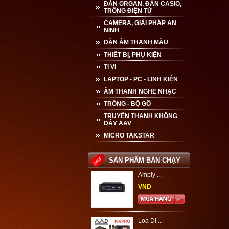
ĐÀN ORGAN, ĐÀN CASIO,
TRỐNG ĐIỆN TỬ
CAMERA, GIẢI PHÁP AN
NINH
DÀN ÂM THANH MẪU
THIẾT BỊ, PHỤ KIỆN
TI VI
LAPTOP - PC - LINH KIỆN
ÂM THANH NGHE NHẠC
TRỒNG - BỘ GÕ
TRUYỀN THANH KHÔNG
DÂY AAV
MICRO TAKSTAR
SẢN PHẨM BÁN CHẠY
Amply ...
VND
Loa Di ...