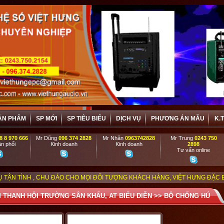
ẢN PHẨM
SP MỚI
SP TIÊU BIỂU
DỊCH VỤ
PHƯƠNG ÁN MẪU
K.
8 8 970 666
Mr Dũng
096 374 2828
Mr Nhân
0963742828
Mr Trung
0243 750
n phối
Kinh doanh
Kinh doanh
2898
Tư vấn online
U ĐÁO CHO MỌI ĐỐI TƯỢNG KHÁCH HÀNG, VIỆT HƯNG ĐẶC BIỆT ƯU ĐÃI VÀ 
 THANH HỘI TRƯỜNG SÂN KHẤU, AT BIỂU DIỄN
>>
BỘ CHỐNG HÚ