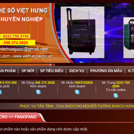
ẢN PHẨM
SP MỚI
SP TIÊU BIỂU
DỊCH VỤ
PHƯƠNG ÁN MẪU
K.
8 8 970 666
Mr Dũng
096 374 2828
Mr Nhân
0963742828
Mr Trung
0243 750
n phối
Kinh doanh
Kinh doanh
2898
Tư vấn online
HỤC VỤ TẬN TÌNH , CHU ĐÁO CHO MỌI ĐỐI TƯỢNG KHÁCH HÀNG, VIỆT HƯNG
CRO
>>
FANXIFANG
ản phẩm nào hoặc sản phẩm đang chờ được cập nhật.