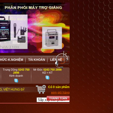
THỨC-K.NGHIỆM
TÀI KHOẢN
LIÊN HỆ
Trung Dũng
0243 750
Mr Đức
0243 750 2898
2898
KD + KT
Kinh doanh
Có
0
sản phẩm
 ĐẶC BIỆT ƯU ĐÃI VÀ HỢP TÁC HIỆU QUẢ VỚI CÁC DOANH NGHIỆP, DỰ ÁN, 
xem giỏ hàng