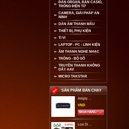
ĐÀN ORGAN, ĐÀN CASIO,
TRỐNG ĐIỆN TỬ
CAMERA, GIẢI PHÁP AN
NINH
DÀN ÂM THANH MẪU
THIẾT BỊ, PHỤ KIỆN
TI VI
LAPTOP - PC - LINH KIỆN
ÂM THANH NGHE NHẠC
TRỒNG - BỘ GÕ
TRUYỀN THANH KHÔNG
DÂY AAV
MICRO TAKSTAR
SẢN PHẨM BÁN CHẠY
Amply ...
VND
Loa Di ...