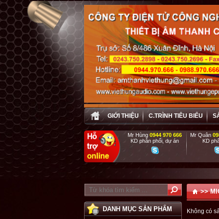
GIỚI THIỆU
C.TRÌNH TIÊU BIỂU
S
Mr Hùng
0944 970 666
Mr Quân
09
KD phân phối, dự án
KD phâ
P
>>
MI
DANH MỤC SẢN PHẨM
Không có s