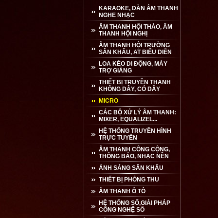
KARAOKE, DÀN ÂM THANH
NGHE NHẠC
ÂM THANH HỘI THẢO, ÂM
THANH HỘI NGHỊ
ÂM THANH HỘI TRƯỜNG
SÂN KHẤU, AT BIỂU DIỄN
LOA KÉO DI ĐỘNG, MÁY
TRỢ GIẢNG
THIẾT BỊ TRUYỀN THANH
KHÔNG DÂY, CÓ DÂY
MICRO
CÁC BỘ XỬ LÝ ÂM THANH:
MIXER, EQUALIZEL...
HỆ THỐNG TRUYỀN HÌNH
TRỰC TUYẾN
ÂM THANH CÔNG CỘNG,
THÔNG BÁO, NHẠC NỀN
ÁNH SÁNG SÂN KHẤU
THIẾT BỊ PHÒNG THU
ÂM THANH Ô TÔ
HỆ THỐNG SỐ,GIẢI PHÁP
CÔNG NGHỆ SỐ