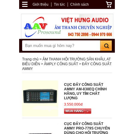
Giới thiệu
Tin tức
Chính sách
Trang chủ
ÂM THANH HỘI TRƯỜNG SÂN KHẤU, AT
BIỂU DIỄN
ÂMPLY CÔNG SUẤT
ĐẨY CÔNG SUẤT
AMMY
CỤC ĐẨY CÔNG SUẤT
AMMY AM-838EQ CHÍNH
HÃNG, UY TÍM CHẤT
LƯỢNG
3.550.000đ
CỤC ĐẨY CÔNG SUẤT
AMMY PRO-779S CHUYÊN
DÙNG CHO HỘI TRƯỜNG