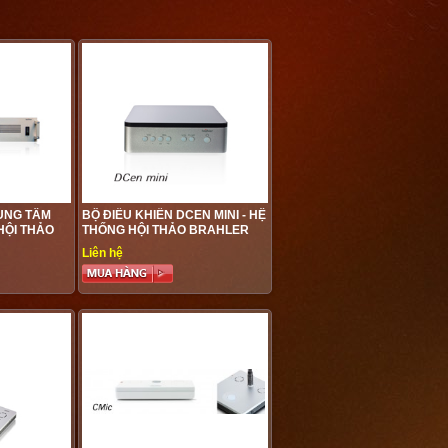
RUNG TÂM
BỘ ĐIỀU KHIỂN DCEN MINI - HỆ
HỘI THẢO
THỐNG HỘI THẢO BRAHLER
Liên hệ