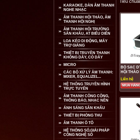
Tiêu chuẩ
KARAOKE, DÀN ÂM THANH
NGHE NHẠC
ÂM THANH HỘI THẢO, ÂM
THANH HỘI NGHỊ
ÂM THANH HỘI TRƯỜNG
SÂN KHẤU, AT BIỂU DIỄN
LOA KÉO DI ĐỘNG, MÁY
TRỢ GIẢNG
THIẾT BỊ TRUYỀN THANH
KHÔNG DÂY, CÓ DÂY
MICRO
BỘ SẠC D
HỘI THẢO
CÁC BỘ XỬ LÝ ÂM THANH:
MIXER, EQUALIZEL...
Liên hệ
HỆ THỐNG TRUYỀN HÌNH
TRỰC TUYẾN
ÂM THANH CÔNG CỘNG,
THÔNG BÁO, NHẠC NỀN
ÁNH SÁNG SÂN KHẤU
THIẾT BỊ PHÒNG THU
ÂM THANH Ô TÔ
HỆ THỐNG SỐ,GIẢI PHÁP
CÔNG NGHỆ SỐ