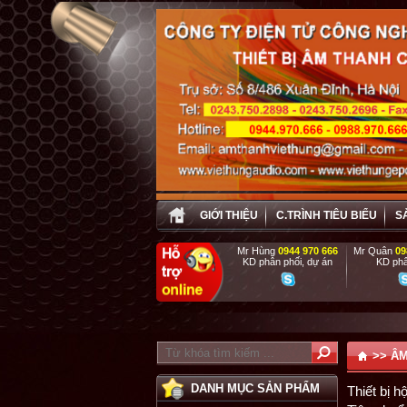
GIỚI THIỆU
C.TRÌNH TIÊU BIỂU
S
Mr Hùng
0944 970 666
Mr Quân
09
KD phân phối, dự án
KD phâ
P
>>
ÂM
DANH MỤC SẢN PHẨM
Thiết bị hộ