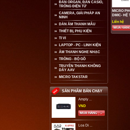
ĐÀN ORGAN, ĐÀN CASIO,
TRỐNG ĐIỆN TỬ
MICRO P
CAMERA, GIẢI PHÁP AN
DMIC- HỆ
NINH
BRAHLER
Liên hệ
DÀN ÂM THANH MẪU
THIẾT BỊ, PHỤ KIỆN
TI VI
LAPTOP - PC - LINH KIỆN
ÂM THANH NGHE NHẠC
TRỒNG - BỘ GÕ
TRUYỀN THANH KHÔNG
DÂY AAV
MICRO TAKSTAR
SẢN PHẨM BÁN CHẠY
Amply ...
VND
Loa Di ...