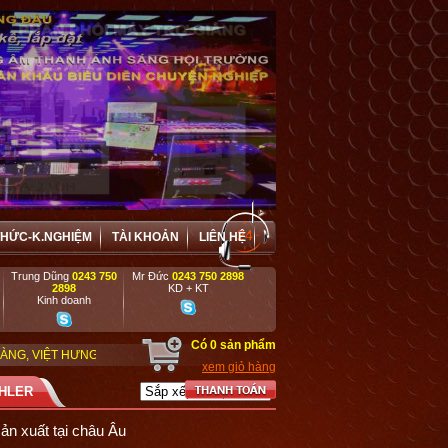
THỨC-K.NGHIỆM
TÀI KHOẢN
LIÊN HỆ
Trung Dũng
0243 750
Mr Đức
0243 750 2898
2898
KD + KT
Kinh doanh
Có
0
sản phẩm
 ĐẶC BIỆT ƯU ĐÃI VÀ HỢP TÁC HIỆU QUẢ VỚI CÁC DOANH NGHIỆP, DỰ ÁN, 
xem giỏ hàng
AHLER
sản xuất tại châu Âu