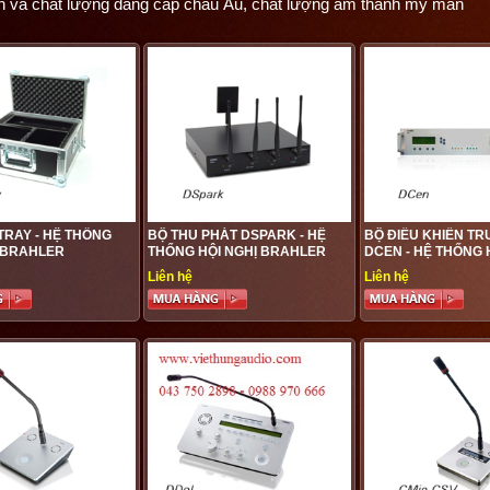
n và chất lượng đẳng cấp châu Âu, chất lượng âm thanh mỹ mãn
TRAY - HỆ THỐNG
BỘ THU PHÁT DSPARK - HỆ
BỘ ĐIỀU KHIỂN T
 BRAHLER
THỐNG HỘI NGHỊ BRAHLER
DCEN - HỆ THỐNG 
BRAHLER
Liên hệ
Liên hệ