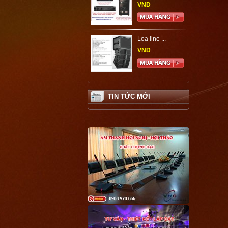
VND
Loa line ...
VND
TIN TỨC MỚI