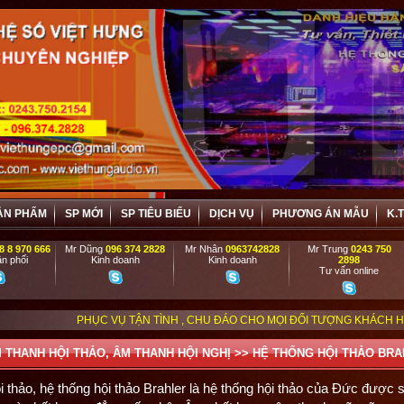
ẢN PHẨM
SP MỚI
SP TIÊU BIỂU
DỊCH VỤ
PHƯƠNG ÁN MẪU
K.
8 8 970 666
Mr Dũng
096 374 2828
Mr Nhân
0963742828
Mr Trung
0243 750
n phối
Kinh doanh
Kinh doanh
2898
Tư vấn online
HỤC VỤ TẬN TÌNH , CHU ĐÁO CHO MỌI ĐỐI TƯỢNG KHÁCH HÀNG, VIỆT HƯNG
 THANH HỘI THẢO, ÂM THANH HỘI NGHỊ
>>
HỆ THỐNG HỘI THẢO BR
i thảo
, hệ thống hội thảo Brahler là hệ thống hội thảo của Đức được 