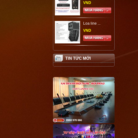
VND
Loa line ...
VND
TIN TỨC MỚI