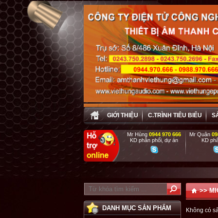
GIỚI THIỆU
C.TRÌNH TIÊU BIỂU
S
Mr Hùng
0944 970 666
Mr Quân
09
KD phân phối, dự án
KD phâ
>>
MI
DANH MỤC SẢN PHẨM
Không có s