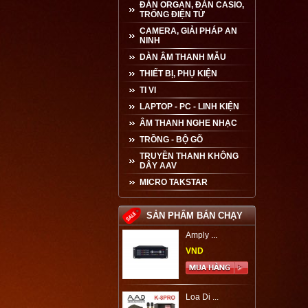
ĐÀN ORGAN, ĐÀN CASIO,
TRỐNG ĐIỆN TỬ
CAMERA, GIẢI PHÁP AN
NINH
DÀN ÂM THANH MẪU
THIẾT BỊ, PHỤ KIỆN
TI VI
LAPTOP - PC - LINH KIỆN
ÂM THANH NGHE NHẠC
TRỒNG - BỘ GÕ
TRUYỀN THANH KHÔNG
DÂY AAV
MICRO TAKSTAR
SẢN PHẨM BÁN CHẠY
Amply ...
VND
Loa Di ...