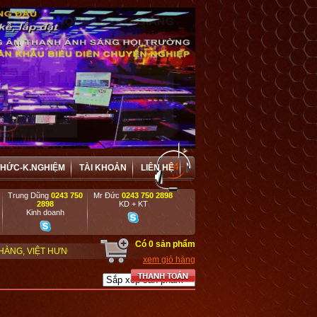
THỨC-K.NGHIỆM
TÀI KHOẢN
LIÊN HỆ
Trung Dũng
0243 750
Mr Đức
0243 750 2898
2898
KD + KT
Kinh doanh
Có
0
sản phẩm
G ĐẶC BIỆT ƯU ĐÃI VÀ HỢP TÁC HIỆU QUẢ VỚI CÁC DOANH NGHIỆP, DỰ ÁN,
xem giỏ hàng