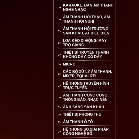
KARAOKE, DÀN ÂM THANH
NGHE NHẠC
ÂM THANH HỘI THẢO, ÂM
THANH HỘI NGHỊ
ÂM THANH HỘI TRƯỜNG
SÂN KHẤU, AT BIỂU DIỄN
LOA KÉO DI ĐỘNG, MÁY
TRỢ GIẢNG
THIẾT BỊ TRUYỀN THANH
KHÔNG DÂY, CÓ DÂY
MICRO
CÁC BỘ XỬ LÝ ÂM THANH:
MIXER, EQUALIZEL...
HỆ THỐNG TRUYỀN HÌNH
TRỰC TUYẾN
ÂM THANH CÔNG CỘNG,
THÔNG BÁO, NHẠC NỀN
ÁNH SÁNG SÂN KHẤU
THIẾT BỊ PHÒNG THU
ÂM THANH Ô TÔ
HỆ THỐNG SỐ,GIẢI PHÁP
CÔNG NGHỆ SỐ