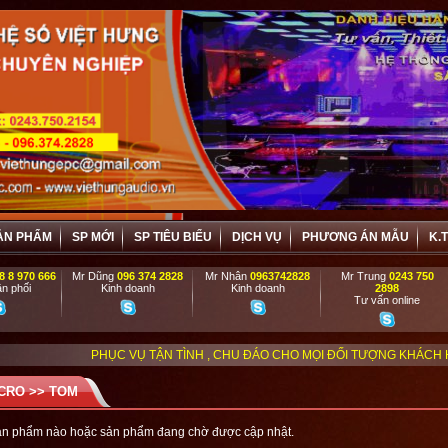
ẢN PHẨM
SP MỚI
SP TIÊU BIỂU
DỊCH VỤ
PHƯƠNG ÁN MẪU
K.
8 8 970 666
Mr Dũng
096 374 2828
Mr Nhân
0963742828
Mr Trung
0243 750
n phối
Kinh doanh
Kinh doanh
2898
Tư vấn online
PHỤC VỤ TẬN TÌNH , CHU ĐÁO CHO MỌI ĐỐI TƯỢNG KHÁCH HÀNG, VIỆT HƯN
CRO
>>
TOM
ản phẩm nào hoặc sản phẩm đang chờ được cập nhật.