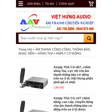
Giới thiệu
Tin tức
Chính sách
Trang chủ
ÂM THANH CÔNG CỘNG, THÔNG BÁO,
NHẠC NỀN
HÃNG TOA
AMPLY CƠ ĐỘNG
Amply TOA CA-407, chính
hãng Toa, cực tốt cho âm
thanh thông báo cơ động
trên xe ô tô, Việt Hưng phân
phối giá rẻ nhất
Liên hệ
Amply TOA CA-107 chính
hãng, cao cấp, chuyên dùng
cho âm thanh thông báo cơ
động trên xe ô tô được