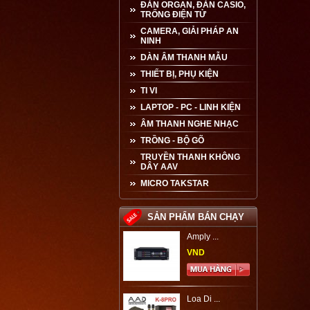
ĐÀN ORGAN, ĐÀN CASIO,
TRỐNG ĐIỆN TỬ
CAMERA, GIẢI PHÁP AN
NINH
DÀN ÂM THANH MẪU
THIẾT BỊ, PHỤ KIỆN
TI VI
LAPTOP - PC - LINH KIỆN
ÂM THANH NGHE NHẠC
TRỒNG - BỘ GÕ
TRUYỀN THANH KHÔNG
DÂY AAV
MICRO TAKSTAR
SẢN PHẨM BÁN CHẠY
Amply ...
VND
Loa Di ...