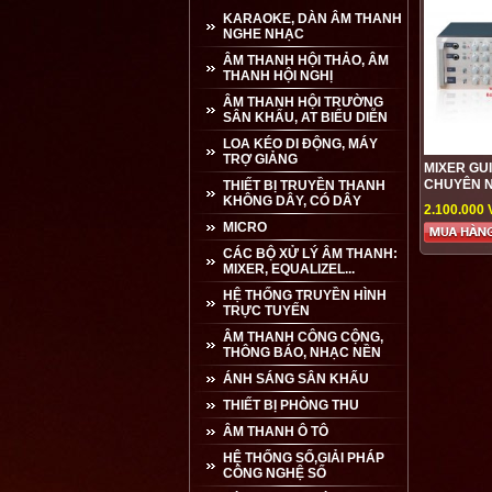
KARAOKE, DÀN ÂM THANH
NGHE NHẠC
ÂM THANH HỘI THẢO, ÂM
THANH HỘI NGHỊ
ÂM THANH HỘI TRƯỜNG
SÂN KHẤU, AT BIỂU DIỄN
LOA KÉO DI ĐỘNG, MÁY
TRỢ GIẢNG
MIXER GU
CHUYÊN N
THIẾT BỊ TRUYỀN THANH
KHÔNG DÂY, CÓ DÂY
2.100.000
MICRO
CÁC BỘ XỬ LÝ ÂM THANH:
MIXER, EQUALIZEL...
HỆ THỐNG TRUYỀN HÌNH
TRỰC TUYẾN
ÂM THANH CÔNG CỘNG,
THÔNG BÁO, NHẠC NỀN
ÁNH SÁNG SÂN KHẤU
THIẾT BỊ PHÒNG THU
ÂM THANH Ô TÔ
HỆ THỐNG SỐ,GIẢI PHÁP
CÔNG NGHỆ SỐ