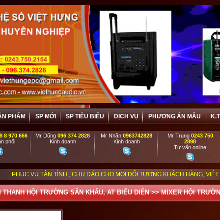
ẢN PHẨM
SP MỚI
SP TIÊU BIỂU
DỊCH VỤ
PHƯƠNG ÁN MẪU
K.
8 8 970 666
Mr Dũng
096 374 2828
Mr Nhân
0963742828
Mr Trung
0243 750
n phối
Kinh doanh
Kinh doanh
2898
Tư vấn online
Ụ TẬN TÌNH , CHU ĐÁO CHO MỌI ĐỐI TƯỢNG KHÁCH HÀNG, VIỆT HƯNG ĐẶC B
 THANH HỘI TRƯỜNG SÂN KHẤU, AT BIỂU DIỄN
>>
MIXER HỘI TRƯỜ