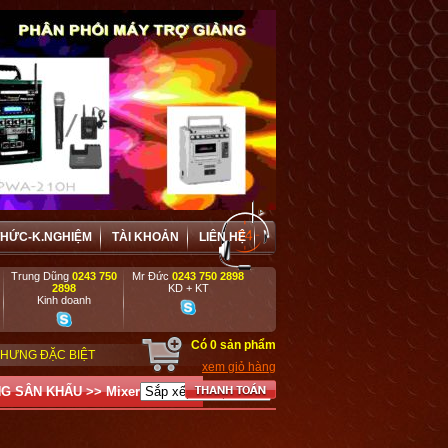
THỨC-K.NGHIỆM
TÀI KHOẢN
LIÊN HỆ
Trung Dũng
0243 750
Mr Đức
0243 750 2898
2898
KD + KT
Kinh doanh
Có
0
sản phẩm
IỆT ƯU ĐÃI VÀ HỢP TÁC HIỆU QUẢ VỚI CÁC DOANH NGHIỆP, DỰ ÁN, TRƯỜN
xem giỏ hàng
NG SÂN KHẤU
>>
Mixer Guinness