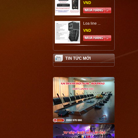
VND
Loa line ...
VND
TIN TỨC MỚI