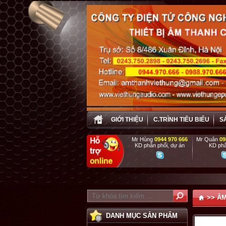
GIỚI THIỆU
C.TRÌNH TIÊU BIỂU
S
Mr Hùng
0944 970 666
Mr Quân
09
KD phân phối, dự án
KD phâ
PHỤC V
>>
ÂM
DANH MỤC SẢN PHẨM