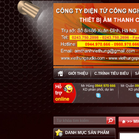
GIỚI THIỆU
C.TRÌNH TIÊU BIỂU
S
Mr Hùng
0944 970 666
Mr Quân
09
KD phân phối, dự án
KD phâ
PHỤC VỤ TẬ
>>
MI
DANH MỤC SẢN PHẨM