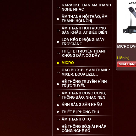
KARAOKE, DÀN ÂM THANH
NGHE NHẠC
ÂM THANH HỘI THẢO, ÂM
THANH HỘI NGHỊ
ÂM THANH HỘI TRƯỜNG
SÂN KHẤU, AT BIỂU DIỄN
LOA KÉO DI ĐỘNG, MÁY
TRỢ GIẢNG
MICRO DV
THIẾT BỊ TRUYỀN THANH
KHÔNG DÂY, CÓ DÂY
Liên hệ
MICRO
CÁC BỘ XỬ LÝ ÂM THANH:
MIXER, EQUALIZEL...
HỆ THỐNG TRUYỀN HÌNH
TRỰC TUYẾN
ÂM THANH CÔNG CỘNG,
THÔNG BÁO, NHẠC NỀN
ÁNH SÁNG SÂN KHẤU
THIẾT BỊ PHÒNG THU
ÂM THANH Ô TÔ
HỆ THỐNG SỐ,GIẢI PHÁP
CÔNG NGHỆ SỐ