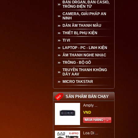
ĐÀN ORGAN, ĐÀN CASIO,
TRỐNG ĐIỆN TỬ
CAMERA, GIẢI PHÁP AN
NINH
DÀN ÂM THANH MẪU
THIẾT BỊ, PHỤ KIỆN
TI VI
LAPTOP - PC - LINH KIỆN
ÂM THANH NGHE NHẠC
TRỒNG - BỘ GÕ
TRUYỀN THANH KHÔNG
DÂY AAV
MICRO TAKSTAR
SẢN PHẨM BÁN CHẠY
Amply ...
VND
Loa Di ...