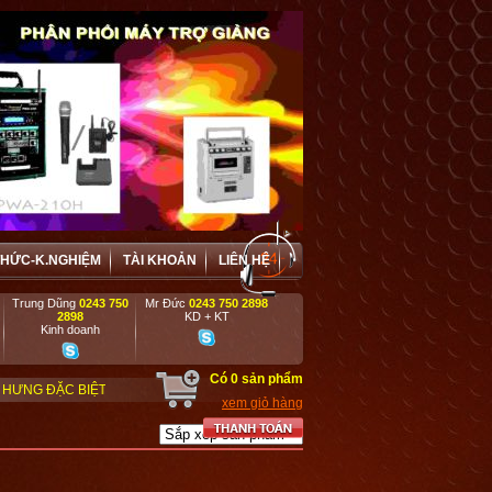
THỨC-K.NGHIỆM
TÀI KHOẢN
LIÊN HỆ
Trung Dũng
0243 750
Mr Đức
0243 750 2898
2898
KD + KT
Kinh doanh
Có
0
sản phẩm
 ƯU ĐÃI VÀ HỢP TÁC HIỆU QUẢ VỚI CÁC DOANH NGHIỆP, DỰ ÁN, TRƯỜNG HỌ
xem giỏ hàng