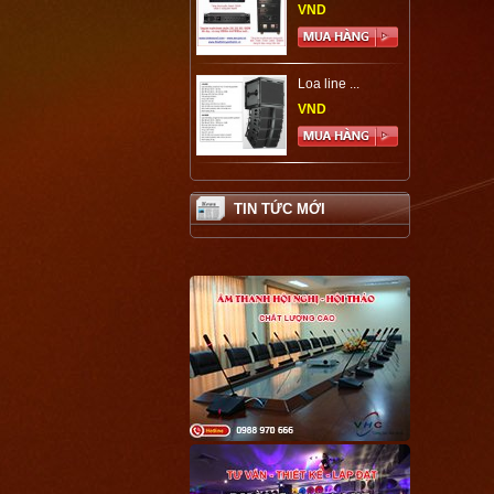
VND
Loa line ...
VND
TIN TỨC MỚI