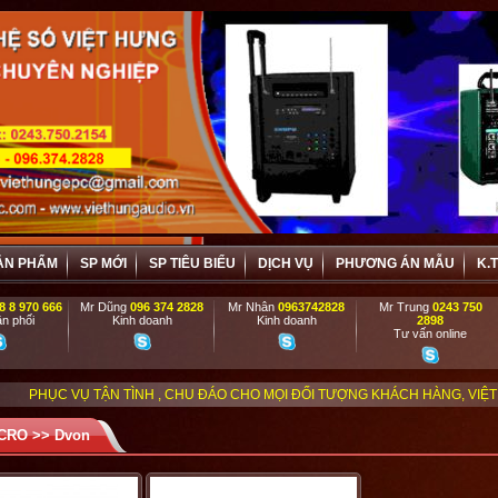
ẢN PHẨM
SP MỚI
SP TIÊU BIỂU
DỊCH VỤ
PHƯƠNG ÁN MẪU
K.
8 8 970 666
Mr Dũng
096 374 2828
Mr Nhân
0963742828
Mr Trung
0243 750
n phối
Kinh doanh
Kinh doanh
2898
Tư vấn online
N TÌNH , CHU ĐÁO CHO MỌI ĐỐI TƯỢNG KHÁCH HÀNG, VIỆT HƯNG ĐẶC BIỆT
CRO
>>
Dvon