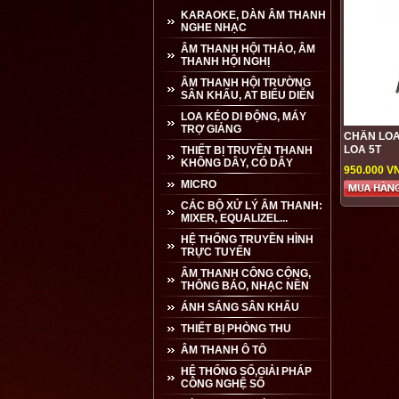
KARAOKE, DÀN ÂM THANH
NGHE NHẠC
ÂM THANH HỘI THẢO, ÂM
THANH HỘI NGHỊ
ÂM THANH HỘI TRƯỜNG
SÂN KHẤU, AT BIỂU DIỄN
LOA KÉO DI ĐỘNG, MÁY
TRỢ GIẢNG
CHÂN LOA
LOA 5T
THIẾT BỊ TRUYỀN THANH
KHÔNG DÂY, CÓ DÂY
950.000 V
MICRO
CÁC BỘ XỬ LÝ ÂM THANH:
MIXER, EQUALIZEL...
HỆ THỐNG TRUYỀN HÌNH
TRỰC TUYẾN
ÂM THANH CÔNG CỘNG,
THÔNG BÁO, NHẠC NỀN
ÁNH SÁNG SÂN KHẤU
THIẾT BỊ PHÒNG THU
ÂM THANH Ô TÔ
HỆ THỐNG SỐ,GIẢI PHÁP
CÔNG NGHỆ SỐ