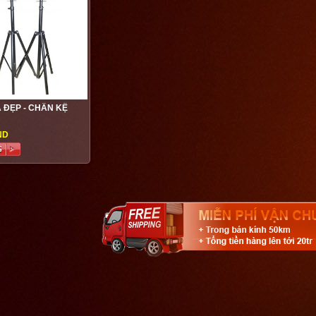
 ĐẸP - CHÂN KỆ
ND