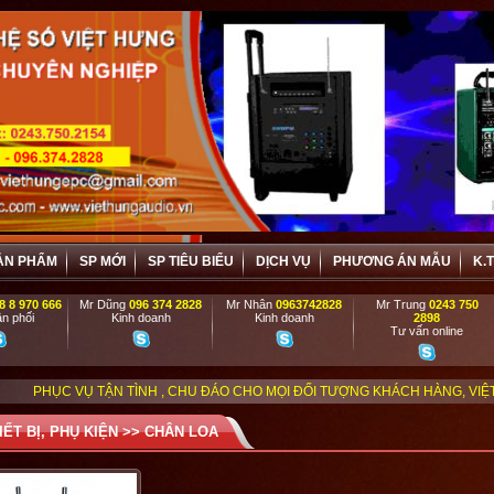
ẢN PHẨM
SP MỚI
SP TIÊU BIỂU
DỊCH VỤ
PHƯƠNG ÁN MẪU
K.
8 8 970 666
Mr Dũng
096 374 2828
Mr Nhân
0963742828
Mr Trung
0243 750
n phối
Kinh doanh
Kinh doanh
2898
Tư vấn online
ẬN TÌNH , CHU ĐÁO CHO MỌI ĐỐI TƯỢNG KHÁCH HÀNG, VIỆT HƯNG ĐẶC BIỆT
IẾT BỊ, PHỤ KIỆN
>>
CHÂN LOA