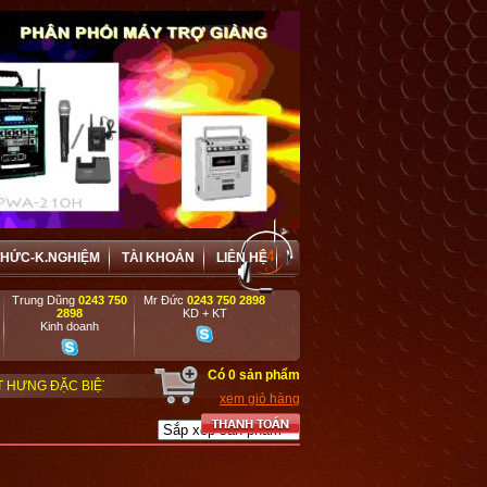
THỨC-K.NGHIỆM
TÀI KHOẢN
LIÊN HỆ
Trung Dũng
0243 750
Mr Đức
0243 750 2898
2898
KD + KT
Kinh doanh
Có
0
sản phẩm
 ƯU ĐÃI VÀ HỢP TÁC HIỆU QUẢ VỚI CÁC DOANH NGHIỆP, DỰ ÁN, TRƯỜNG H
xem giỏ hàng