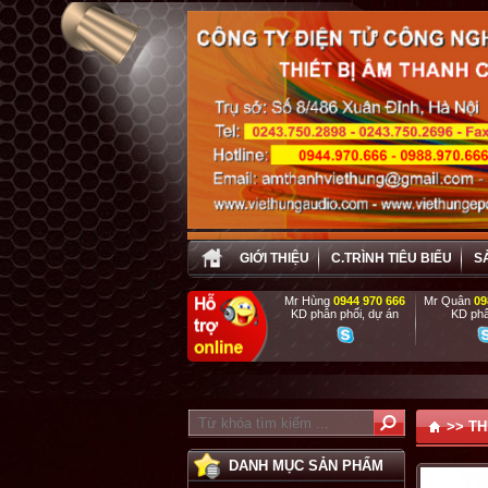
GIỚI THIỆU
C.TRÌNH TIÊU BIỂU
S
Mr Hùng
0944 970 666
Mr Quân
09
KD phân phối, dự án
KD phâ
PHỤC VỤ T
>>
TH
DANH MỤC SẢN PHẨM