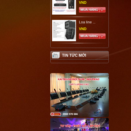
VND
Loa line ...
VND
TIN TỨC MỚI