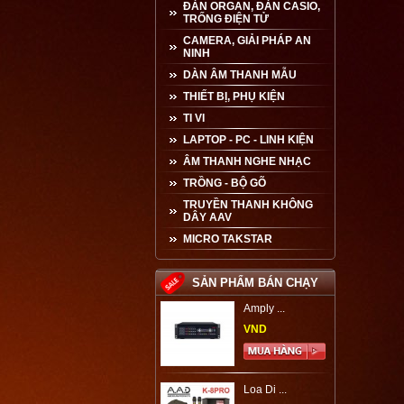
ĐÀN ORGAN, ĐÀN CASIO,
TRỐNG ĐIỆN TỬ
CAMERA, GIẢI PHÁP AN
NINH
DÀN ÂM THANH MẪU
THIẾT BỊ, PHỤ KIỆN
TI VI
LAPTOP - PC - LINH KIỆN
ÂM THANH NGHE NHẠC
TRỒNG - BỘ GÕ
TRUYỀN THANH KHÔNG
DÂY AAV
MICRO TAKSTAR
SẢN PHẨM BÁN CHẠY
Amply ...
VND
Loa Di ...