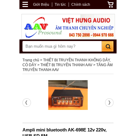
Giới thiệu
Tin tức
Chính sách
Trang chủ
THIẾT BỊ TRUYỀN THANH KHÔNG DÂY,
CÓ DÂY
THIẾT BỊ TRUYỀN THANH AAV
TĂNG ÂM
TRUYỀN THANH AAV
Ampli mini bluetooth AK-698E 12v 220v,
USB,SD,FM