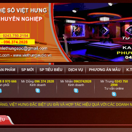
ẢN PHẨM
SP MỚI
SP TIÊU BIỂU
DỊCH VỤ
PHƯƠNG ÁN MẪU
K.
8 8 970 666
Mr Dũng
096 374 2828
Mr Nhân
0963742828
Mr Trung
0243 750
n phối
Kinh doanh
Kinh doanh
2898
Tư vấn online
C BIỆT ƯU ĐÃI VÀ HỢP TÁC HIỆU QUẢ VỚI CÁC DOANH NGHIỆP, DỰ ÁN, TR
IỆU