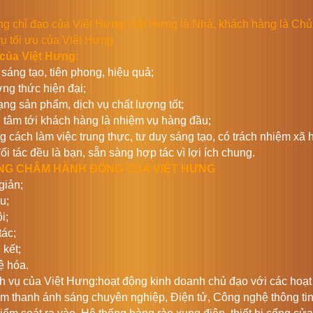
g chỉ đạo của Việt Hưng:Việt Hưng là Nhà, khách hàng là Chủ
ụ tối ưu của Việt Hưng
ý của Việt Hưng:
 sáng tạo, tiên phong, hiệu quả;
ng thức hiện đại;
ạng sản phẩm, dịch vụ chất lượng tốt;
 tâm tới khách hàng là nhiệm vụ hàng đầu;
g cách làm việc trung thực, tư duy sáng tạo, có trách nhiệm xã h
đối tác đều là bạn, sẵn sàng hợp tác vì lợi ích chung.
G CHÂM HÀNH ĐỘNG CỦA VIỆT HƯNG
giản;
u;
i;
tác;
 kết;
uệ hóa.
h vụ của Việt Hưng:hoạt động kinh doanh chủ đạo với các hoạt đ
m thanh ánh sáng chuyên nghiệp, Điện tử, Công nghệ thông tin