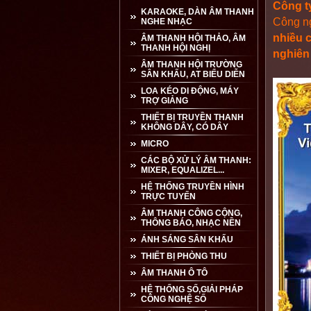
Công t
KARAOKE, DÀN ÂM THANH
Công ng
NGHE NHẠC
nhiều c
ÂM THANH HỘI THẢO, ÂM
THANH HỘI NGHỊ
nghiên
ÂM THANH HỘI TRƯỜNG
SÂN KHẤU, AT BIỂU DIỄN
LOA KÉO DI ĐỘNG, MÁY
TRỢ GIẢNG
THIẾT BỊ TRUYỀN THANH
KHÔNG DÂY, CÓ DÂY
MICRO
CÁC BỘ XỬ LÝ ÂM THANH:
MIXER, EQUALIZEL...
HỆ THỐNG TRUYỀN HÌNH
TRỰC TUYẾN
ÂM THANH CÔNG CỘNG,
THÔNG BÁO, NHẠC NỀN
ÁNH SÁNG SÂN KHẤU
THIẾT BỊ PHÒNG THU
ÂM THANH Ô TÔ
HỆ THỐNG SỐ,GIẢI PHÁP
CÔNG NGHỆ SỐ