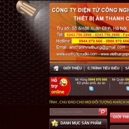
GIỚI THIỆU
C.TRÌNH TIÊU BIỂU
S
Mr Hùng
0944 970 666
Mr Quân
09
KD phân phối, dự án
KD phâ
C VỤ TẬN TÌNH , CHU ĐÁO CHO MỌI ĐỐI TƯỢNG KHÁCH HÀNG, VIỆT HƯNG ĐẶ
GIỚI TH
DANH MỤC SẢN PHẨM