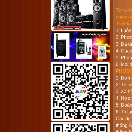
Tư tưởn
nhiệm v
Triết l
1. Luôn
2. Phươ
3. Đa d
4. Quan
5. Phon
6. Mọi 
PHƯƠN
1. Đơn 
2. Tối ư
3. Xã hộ
4. Hợp 
5. Đoàn
6. Trí t
Các dịc
thống Â