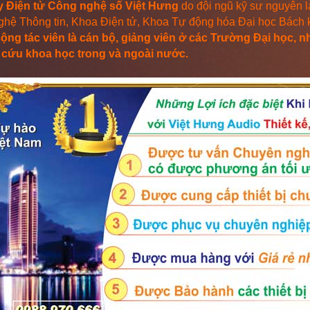
y Điện tử Công nghệ số Việt Hưng
do đội ngũ kỹ sư nguyên 
hệ Thông tin, Khoa Điện tử, Khoa Tự động hóa Đại học Bách
ộng tác viên là cán bộ, giảng viên ở các Trường Đại học, 
 cứu khoa học trong và ngoài nước.