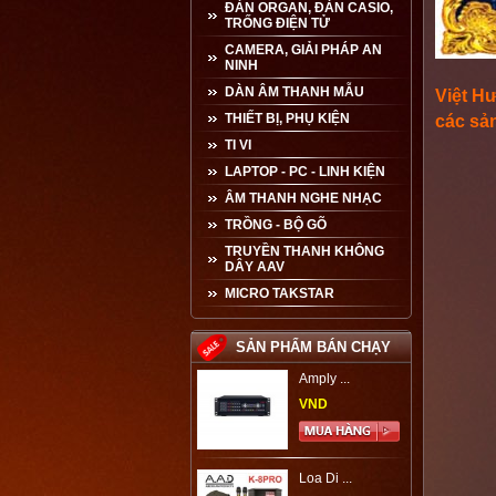
ĐÀN ORGAN, ĐÀN CASIO,
TRỐNG ĐIỆN TỬ
CAMERA, GIẢI PHÁP AN
NINH
DÀN ÂM THANH MẪU
Việt H
THIẾT BỊ, PHỤ KIỆN
các sả
TI VI
LAPTOP - PC - LINH KIỆN
ÂM THANH NGHE NHẠC
TRỒNG - BỘ GÕ
TRUYỀN THANH KHÔNG
DÂY AAV
MICRO TAKSTAR
SẢN PHẨM BÁN CHẠY
Amply ...
VND
Loa Di ...