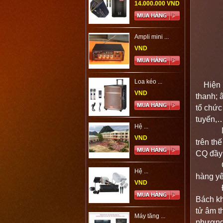
14.000.000 VND
Ampli mini ...
VND
Loa kéo ...
Hiện na
VND
thanh; 
tổ chức
tuyến,
Hệ ...
Những 
VND
trên th
CQ đầy 
Giá bán
Hệ ...
hàng yê
VND
Đội ngũ
Bách kh
tử âm t
Máy tăng ...
phương 