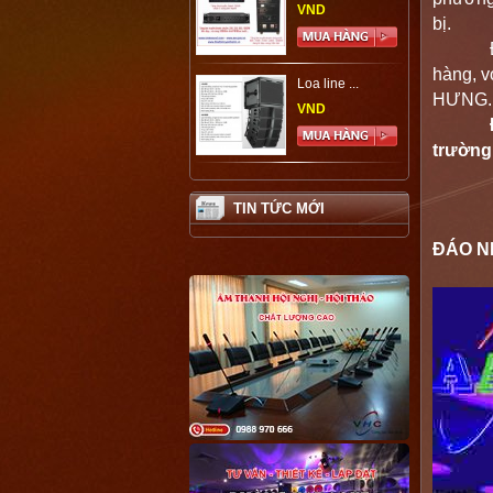
VND
bị.
Đội ng
hàng, 
Loa line ...
HƯNG. D
VND
trường,
TIN TỨC MỚI
PHƯƠN
ĐÁO N