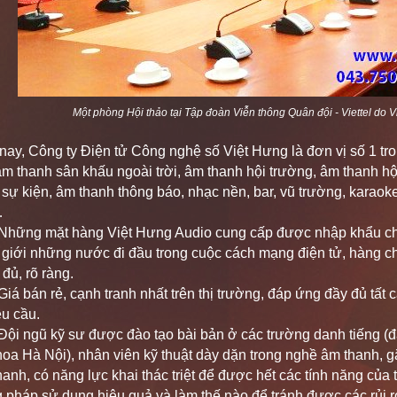
Một phòng Hội thảo tại Tập đoàn Viễn thông Quân đội - Viettel do Vi
y, Công ty Điện tử Công nghệ số Việt Hưng là đơn vị số 1 tro
âm thanh sân khấu ngoài trời, âm thanh hội trường, âm thanh hộ
 sự kiện, âm thanh thông báo, nhạc nền, bar, vũ trường, karaoke
…
mặt hàng Việt Hưng Audio cung cấp được nhập khẩu chính
ế giới những nước đi đầu trong cuộc cách mạng điện tử, hàng 
đủ, rõ ràng.
 rẻ, cạnh tranh nhất trên thị trường, đáp ứng đầy đủ tất cả
u cầu.
 kỹ sư được đào tạo bài bản ở các trường danh tiếng (đa p
oa Hà Nội), nhân viên kỹ thuật dày dặn trong nghề âm thanh, g
hanh, có năng lực khai thác triệt để được hết các tính năng của
pháp sử dụng hiệu quả và làm thế nào để tránh được các rủi ro 