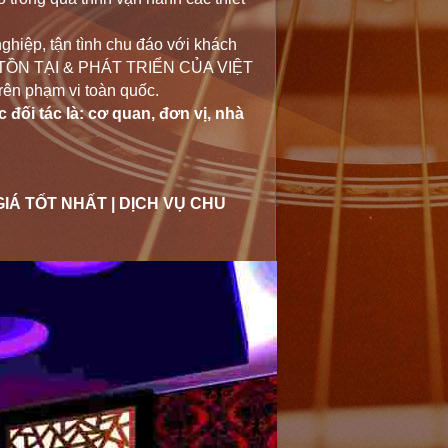
iệp, tận tình chu đáo với khách
TỒN TẠI & PHÁT TRIỂN CỦA VIỆT
rên phạm vi toàn quốc.
c đối tác là: cơ quan, đơn vị, nhà
 TỐT NHẤT | DỊCH VỤ CHU