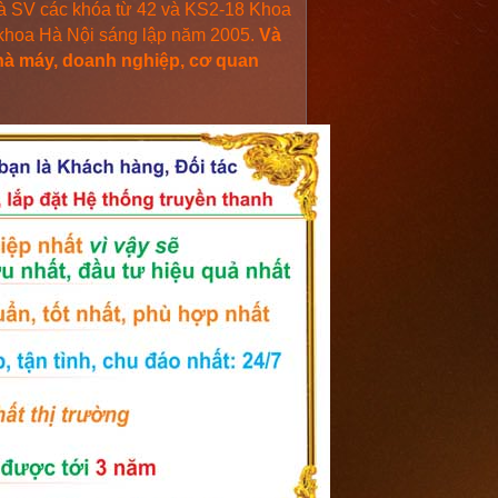
là SV các khóa từ 42 và KS2-18 Khoa
 khoa Hà Nội sáng lập năm 2005.
Và
nhà máy, doanh nghiệp, cơ quan