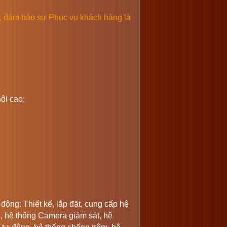
, đảm bảo sự Phục vụ khách hàng là
ội cao;
ộng: Thiết kế, lắp đặt, cung cấp hệ
, hệ thống Camera giám sát, hệ