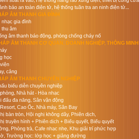
iểm soát ra vào, Hệ thống hàng rào xung điện, thiết bị cổng cử
ảnh báo an toàn điện tử, hệ thống tuần tra an ninh điện tử...
PHÁP ÂM THANH GIA ĐÌNH
 nhạc gia đình
 thu âm
ống âm thanh báo động, phòng chống cháy nổ
PHÁP ÂM THANH CƠ QUAN, DOANH NGHIỆP, THÔNG MINH
máy
g học
viện
ay, cảng
PHÁP
ÂM THANH CHUYÊN NGHIỆP
hấu biểu diễn chuyên nghiệp
phòng, Nhà hát - Hòa nhạc
hi đấu đa năng, Sân vận động
, Resort, Cao Ốc, Nhà máy, Sân Bay
ghị bàn tròn, Hội nghị không dây, Phiên dịch,
ghị truyền hình + Phiên dịch + Biểu quyết, Biểu quyết
ường, Phòng trà, Cafe nhạc nhẹ, Khu giải trí phức hợp
hờ, Trường học: lớp học + giảng đường