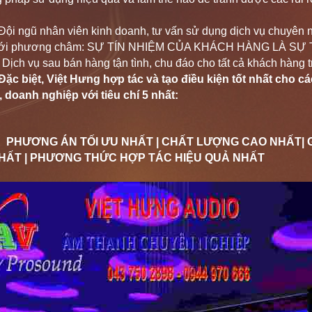
ũ nhân viên kinh doanh, tư vấn sử dụng dịch vụ chuyên ngh
với phương châm: SỰ TÍN NHIỆM CỦA KHÁCH HÀNG LÀ SỰ 
ịch vụ sau bán hàng tận tình, chu đáo cho tất cả khách hàng t
Đặc biệt, Việt Hưng hợp tác và tạo điều kiện tốt nhất cho cá
 doanh nghiệp với tiêu chí 5 nhất:
G ÁN TỐI ƯU NHẤT | CHẤT LƯỢNG CAO NHẤT| GIÁ
HẤT | PHƯƠNG THỨC HỢP TÁC HIỆU QUẢ NHẤT