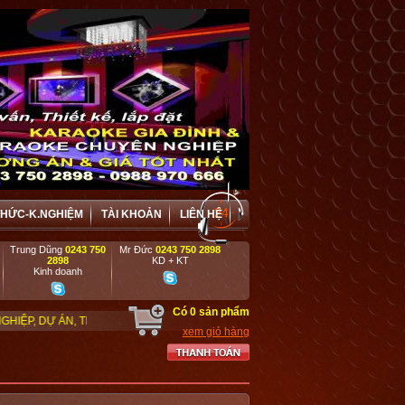
THỨC-K.NGHIỆM
TÀI KHOẢN
LIÊN HỆ
Trung Dũng
0243 750
Mr Đức
0243 750 2898
2898
KD + KT
Kinh doanh
Có
0
sản phẩm
ƯỜNG HỌC, CƠ QUAN, ĐƠN VỊ BIỂU DIỄN NGHỆ THUẬT, TỔ CHỨC SỰ KIỆN.
xem giỏ hàng