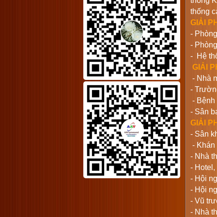
thống K
thống c
GIẢI 
- Phòng
- Phòng
- Hệ th
GIẢI 
- Nhà 
- Trườn
- Bệnh 
- Sân b
GIẢI 
- Sân k
- Khán 
- Nhà t
- Hotel
- Hội n
- Hội n
- Vũ tr
- Nhà t