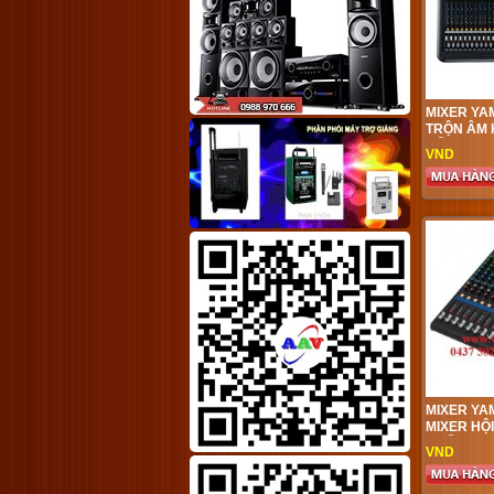
MIXER YA
TRỘN ÂM 
CẤP CHO 
VND
TRƯỜNG S
DIỄN, TỔ 
TRƯỜNG,
MIXER YA
MIXER HỘ
KHẤU CHU
VND
CAO