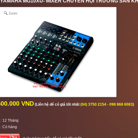
 YAMAHA MG10XU- MIXER CHUYÊN HỘI TRƯỜNG SÂN 
Zoom
500.000 VND
(Liên hệ để có giá tốt nhất
(04) 3750 2154 - 098 868 6083
)
: 12 Tháng
:
Có hàng