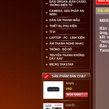
ĐÀN ORGAN, ĐÀN CASIO,
TRỐNG ĐIỆN TỬ
Đặc đi
CAMERA, GIẢI PHÁP AN
NINH
DÀN ÂM THANH MẪU
MIXE
THIẾT BỊ, PHỤ KIỆN
Bàn 
TI VI
ứng,
kết 
LAPTOP - PC - LINH KIỆN
"rec
ÂM THANH NGHE NHẠC
Bàn 
TRỒNG - BỘ GÕ
Yama
TRUYỀN THANH KHÔNG
DÂY AAV
MICRO TAKSTAR
SẢN PHẨM BÁN CHẠY
Amply ...
VND
Loa Di ...