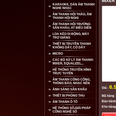
MIXER
KARAOKE, DÀN ÂM THANH
NGHE NHẠC
ÂM THANH HỘI THẢO, ÂM
THANH HỘI NGHỊ
ÂM THANH HỘI TRƯỜNG
SÂN KHẤU, AT BIỂU DIỄN
LOA KÉO DI ĐỘNG, MÁY
TRỢ GIẢNG
THIẾT BỊ TRUYỀN THANH
KHÔNG DÂY, CÓ DÂY
MICRO
CÁC BỘ XỬ LÝ ÂM THANH:
MIXER, EQUALIZEL...
HỆ THỐNG TRUYỀN HÌNH
TRỰC TUYẾN
ÂM THANH CÔNG CỘNG,
THÔNG BÁO, NHẠC NỀN
6.
Giá :
ÁNH SÁNG SÂN KHẤU
THIẾT BỊ PHÒNG THU
Mã hàng
:
Bảo hành
ÂM THANH Ô TÔ
Kho hàng
HỆ THỐNG SỐ,GIẢI PHÁP
CÔNG NGHỆ SỐ