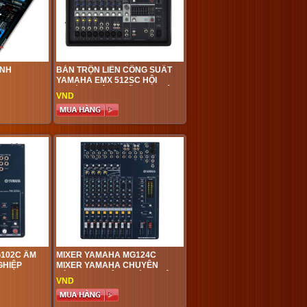
ANH
BÀN TRỘN LIỀN CÔNG SUẤT
YAMAHA EMX 512SC HỘI
TRƯỜNG SÂN KHẤU CHUYÊN
VND
NGHIỆP
102C ÂM
MIXER YAMAHA MG124C
GHIỆP
MIXER YAMAHA CHUYÊN
DÙNG CHO HỘI TRƯỜNG,SÂN
VND
KHẤU,QUÁN BAR,VŨ TRƯỜNG