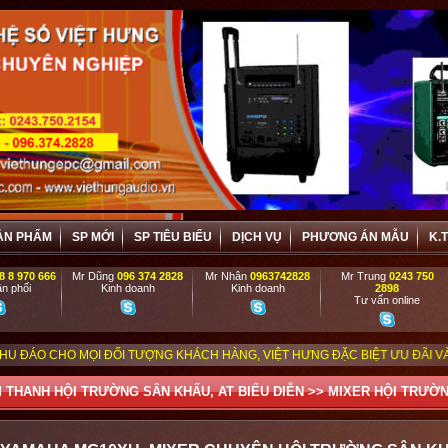
ẢN PHẨM
SP MỚI
SP TIÊU BIỂU
DỊCH VỤ
PHƯƠNG ÁN MẪU
K.
8 8 970 666
Mr Dũng
096 374 2828
Mr Nhân
0963742828
Mr Trung
0243 750
n phối
Kinh doanh
Kinh doanh
2898
Tư vấn online
I ĐỐI TƯỢNG KHÁCH HÀNG, VIỆT HƯNG ĐẶC BIỆT ƯU ĐÃI VÀ HỢP TÁC HIỆU
 THANH HỘI TRƯỜNG SÂN KHẤU, AT BIỂU DIỄN
>>
MIXER HỘI TRƯỜ