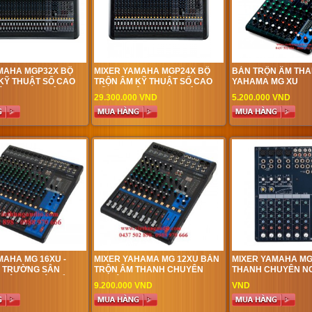
MAHA MGP32X BỘ
MIXER YAMAHA MGP24X BỘ
BÀN TRỘN ÂM TH
KỸ THUẬT SỐ CAO
TRỘN ÂM KỸ THUẬT SỐ CAO
YAHAMA MG XU
ÂM THANH HỘI
CẤP CHO ÂM THANH HỘI
29.300.000 VND
5.200.000 VND
ÂN KHẤU, BIỂU
TRƯỜNG SÂN KHẤU, BIỂU
CHỨC SỰ KIỆN, VŨ
DIỄN, TỔ CHỨC SỰ KIỆN, VŨ
 TRƯỜNG HỌC
TRƯỜNG, TRƯỜNG HỌC
MAHA MG 16XU -
MIXER YAHAMA MG 12XU BÀN
MIXER YAMAHA MG
I TRƯỜNG SÂN
TRỘN ÂM THANH CHUYÊN
THANH CHUYÊN N
YÊN NGHIỆP ĐỈNH
NGHIỆP
9.200.000 VND
VND