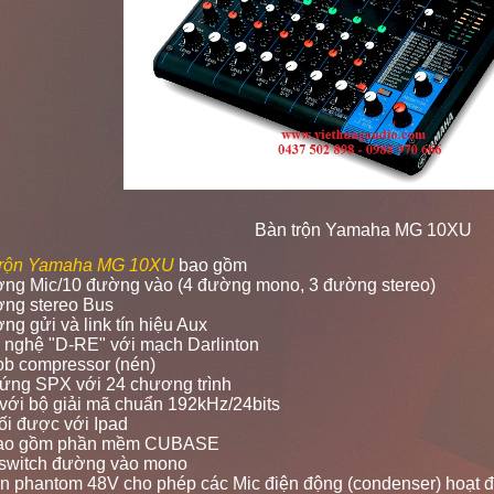
Bàn trộn Yamaha MG 10XU
trộn Yamaha MG 10XU
bao gồm
ờng Mic/10 đường vào (4 đường mono, 3 đường stereo)
ờng stereo Bus
ng gửi và link tín hiệu Aux
 nghệ "D-RE" với mạch Darlinton
ob compressor (nén)
ứng SPX với 24 chương trình
ới bộ giải mã chuẩn 192kHz/24bits
ối được với Ipad
ao gồm phần mềm CUBASE
switch đường vào mono
 phantom 48V cho phép các Mic điện động (condenser) hoạt 