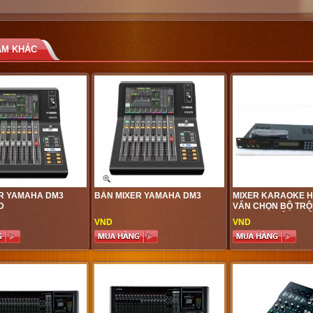
ẨM KHÁC
R YAMAHA DM3
BÀN MIXER YAMAHA DM3
MIXER KARAOKE HA
D
VẤN CHỌN BỘ TRỘ
MIXER CHUẨN NH
VND
VND