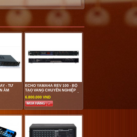
Y - TƯ
ECHO YAMAHA REV 100 - BỘ
N ÂM
TẠO VANG CHUYÊN NGHIỆP
ẤT
CHÍNH HÃNG YAMAHA GIÁ TỐT
6.800.000 VND
NHẤT