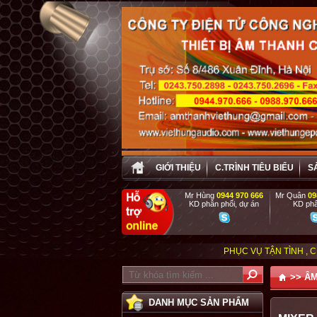
GIỚI THIỆU
C.TRÌNH TIÊU BIỂU
S
Mr Hùng
0944 970 666
Mr Quân
09
KD phân phối, dự án
KD phâ
PHỤC VỤ TẬN TÌNH , CHU ĐÁO CHO MỌ
>>
ÂM
DANH MỤC SẢN PHẨM