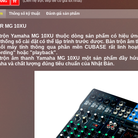
(Liên hệ trực tiếp để có giá tốt nhất)
ểm
Thông số kỹ thuật
Đánh giá sản phẩm
R MG 10XU
trộn Yamaha MG 10XU thuộc dòng sản phẩm có hiệu ứng 
 thống số cài đặt có thể lập trình trước được. Bàn trộn 
nối máy tính thông qua phần mền CUBASE rất linh hoạt
ording" hoặc "playback".
trộn âm thanh Yamaha MG 10XU một sản phẩm đầy hứa
ha và chất lượng đúng tiêu chuẩn của Nhật Bản.