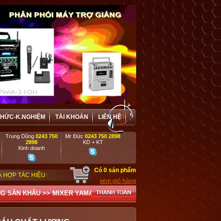
THỨC-K.NGHIỆM
TÀI KHOẢN
LIÊN HỆ
Trung Dũng
0243 750
Mr Đức
0243 750 2898
2898
KD + KT
Kinh doanh
Có
0
sản phẩm
 QUẢ VỚI CÁC DOANH NGHIỆP, DỰ ÁN, TRƯỜNG HỌC, CƠ QUAN, ĐƠN VỊ BIỂU
xem giỏ hàng
NG SÂN KHẤU
>>
MIXER YAMAHA
CÁC BỘ XỬ LÝ ÂM THANH: MIXER, EQ