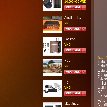
14.000.000 VND
Ampli mini ...
VND
Loa kéo ...
VND
Bàn 
Hệ ...
4 đư
1 đư
VND
1 đườ
Công
1-Kn
Hệ ...
Hiệu 
USB v
VND
Kết n
Đã b
PAD 
Máy tăng ...
Nguồn