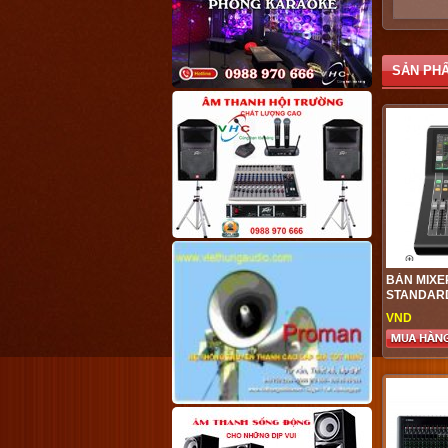
SẢN PH
BÀN MIXE
STANDAR
VND