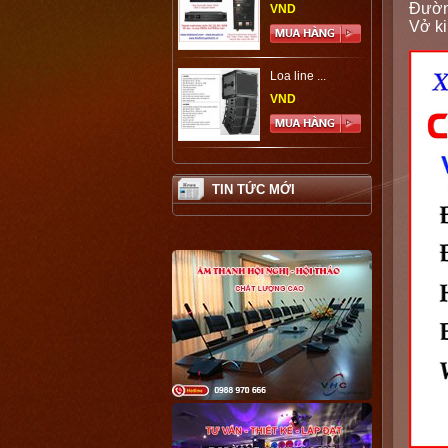
Đườn
VND
Vở ki
Loa line ...
VND
TIN TỨC MỚI