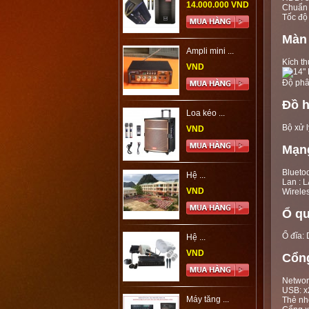
14.000.000 VND
Chuẩn 
Tốc độ
Màn 
Ampli mini ...
Kích t
VND
Độ phâ
Đồ h
Loa kéo ...
Bộ xử 
VND
Mạng
Blueto
Hệ ...
Lan : 
VND
Wireles
Ổ q
Ổ đĩa
Hệ ...
VND
Cổng
Networ
USB: x
Máy tăng ...
Thẻ nh