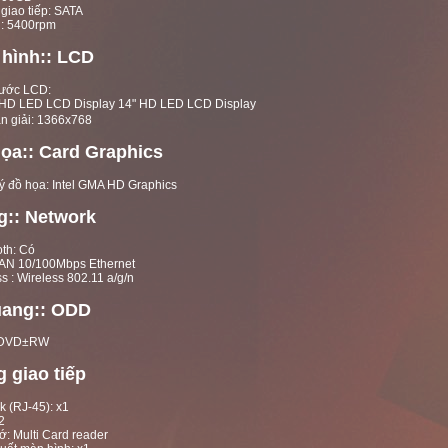
giao tiếp: SATA
 : 5400rpm
hình:: LCD
hước LCD:
14" HD LED LCD Display
n giải: 1366x768
ọa:: Card Graphics
lý đồ họa: Intel GMA HD Graphics
:: Network
oth: Có
LAN 10/100Mbps Ethernet
s : Wireless 802.11 a/g/n
uang:: ODD
: DVD±RW
 giao tiếp
k (RJ-45): x1
2
ớ: Multi Card reader