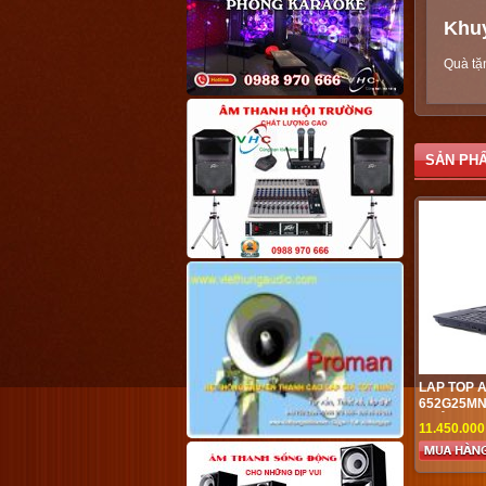
Khu
Quà tặ
SẢN PH
LAP TOP 
652G25MN 
KHỦNG, SI
11.450.00
KHUYẾN M