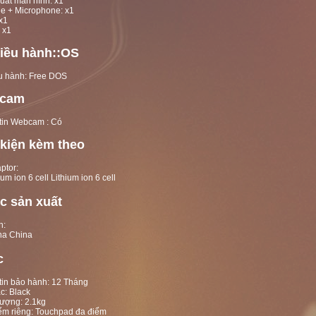
uất màn hình: x1
he + Microphone: x1
x1
 x1
iều hành::OS
u hành: Free DOS
cam
tin Webcam : Có
kiện kèm theo
ptor:
Lithium ion 6 cell
c sản xuất
n:
China
c
tin bảo hành: 12 Tháng
c: Black
lượng: 2.1kg
ểm riêng: Touchpad đa điểm