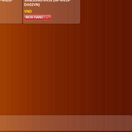
-R428-
SAMSUNG R439 (NP-R439-
DA02VN)
VND