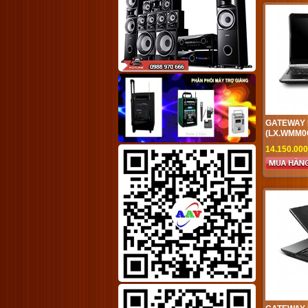
GATEWAY 
(LX.WMM0
14.150.00