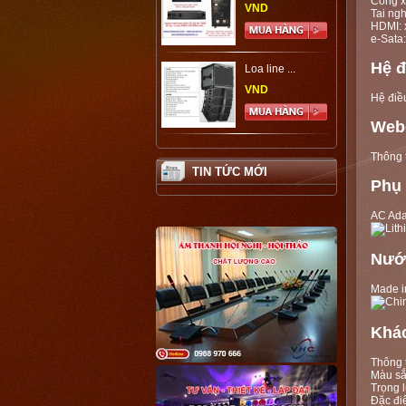
Cổng x
VND
Tai ng
HDMI: 
e-Sata:
Hệ đ
Loa line ...
VND
Hệ điề
Web
Thông 
TIN TỨC MỚI
Phụ 
AC Ada
Nướ
Made i
Khá
Thông 
Màu sắ
Trọng 
Đặc đi