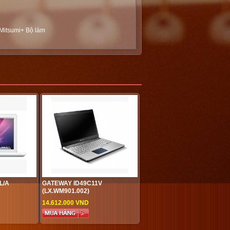
Mitsumi+ Bộ làm
L/A
GATEWAY ID49C11V
(LX.WM901.002)
14.612.000 VND