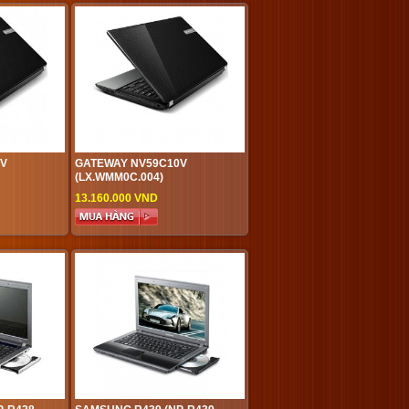
0V
GATEWAY NV59C10V
(LX.WMM0C.004)
13.160.000 VND