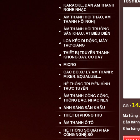
Toshib
KARAOKE, DÀN ÂM THANH
NGHE NHẠC
ÂM THANH HỘI THẢO, ÂM
THANH HỘI NGHỊ
ÂM THANH HỘI TRƯỜNG
SÂN KHẤU, AT BIỂU DIỄN
LOA KÉO DI ĐỘNG, MÁY
TRỢ GIẢNG
THIẾT BỊ TRUYỀN THANH
KHÔNG DÂY, CÓ DÂY
MICRO
CÁC BỘ XỬ LÝ ÂM THANH:
MIXER, EQUALIZEL...
HỆ THỐNG TRUYỀN HÌNH
TRỰC TUYẾN
ÂM THANH CÔNG CỘNG,
THÔNG BÁO, NHẠC NỀN
14
Giá :
ÁNH SÁNG SÂN KHẤU
THIẾT BỊ PHÒNG THU
Mã hàng
:
Bảo hành
ÂM THANH Ô TÔ
Kho hàng
HỆ THỐNG SỐ,GIẢI PHÁP
CÔNG NGHỆ SỐ