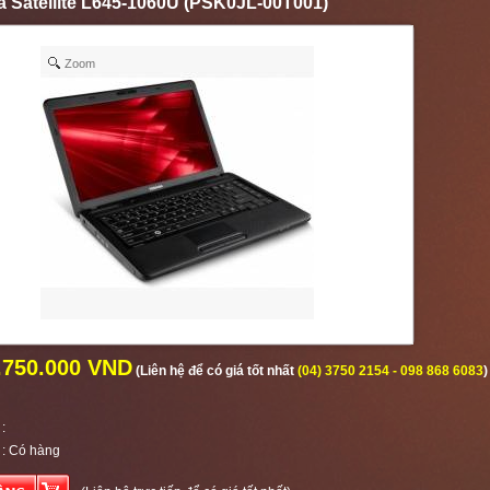
a Satellite L645-1060U (PSK0JL-00T001)
Zoom
.750.000 VND
(Liên hệ để có giá tốt nhất
(04) 3750 2154 - 098 868 6083
)
:
:
Có hàng