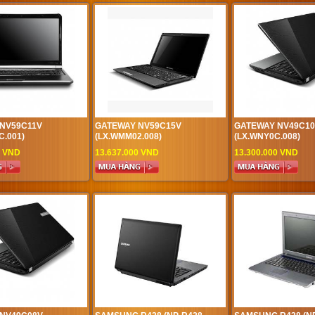
NV59C11V
GATEWAY NV59C15V
GATEWAY NV49C1
C.001)
(LX.WMM02.008)
(LX.WNY0C.008)
0 VND
13.637.000 VND
13.300.000 VND