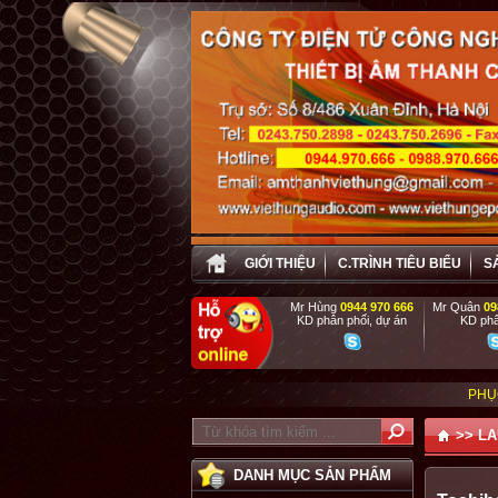
GIỚI THIỆU
C.TRÌNH TIÊU BIỂU
S
Mr Hùng
0944 970 666
Mr Quân
09
KD phân phối, dự án
KD phâ
PHỤC VỤ TẬN TÌNH ,
>>
LA
DANH MỤC SẢN PHẨM