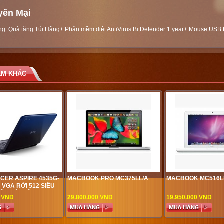
yến Mại
ng: Quà tặng:Túi Hãng+ Phần mềm diệt AntiVirus BitDefender 1 year+ Mouse USB 
ẨM KHÁC
ACER ASPIRE 4535G-
MACBOOK PRO MC375LL/A
MACBOOK MC516L
VGA RỜI 512 SIÊU
ÊU RẺ, SIÊU
0 VND
29.800.000 VND
19.950.000 VND
ẠI