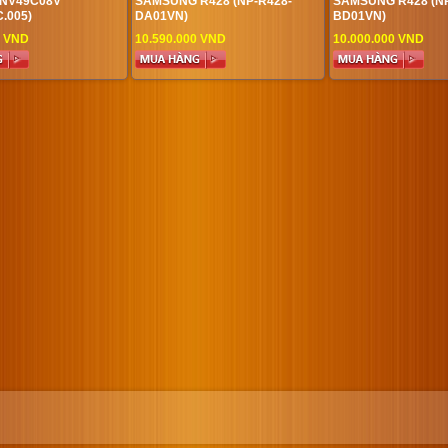
NV49C08V
SAMSUNG R428 (NP-R428-
SAMSUNG R428 (NP
.005)
DA01VN)
BD01VN)
0 VND
10.590.000 VND
10.000.000 VND