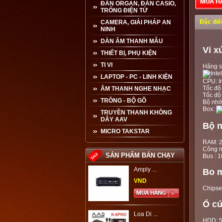
ĐÀN ORGAN, ĐÀN CASIO,
TRỐNG ĐIỆN TỬ
Đặc đi
CAMERA, GIẢI PHÁP AN
NINH
DÀN ÂM THANH MẪU
Vi x
THIẾT BỊ, PHỤ KIỆN
TI VI
Hãng s
LAPTOP - PC - LINH KIỆN
CPU: I
Tốc độ
ÂM THANH NGHE NHẠC
Tốc độ
TRỒNG - BỘ GÕ
Bộ nhớ
Box:
TRUYỀN THANH KHÔNG
DÂY AAV
Bộ 
MICRO TAKSTAR
RAM: 
Công n
SẢN PHẨM BÁN CHẠY
Bus : 
Amply ...
Bo m
VND
Chipse
Ổ c
Loa Di ...
HDD: 