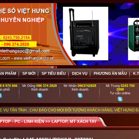
ẢN PHẨM
SP MỚI
SP TIÊU BIỂU
DỊCH VỤ
PHƯƠNG ÁN MẪU
K.
8 8 970 666
Mr Dũng
096 374 2828
Mr Nhân
0963742828
Mr Trung
0243 750
n phối
Kinh doanh
Kinh doanh
2898
Tư vấn online
 CHU ĐÁO CHO MỌI ĐỐI TƯỢNG KHÁCH HÀNG, VIỆT HƯNG ĐẶC BIỆT ƯU ĐÃI 
PTOP - PC - LINH KIỆN
>>
LAPTOP, MT XÁCH TAY