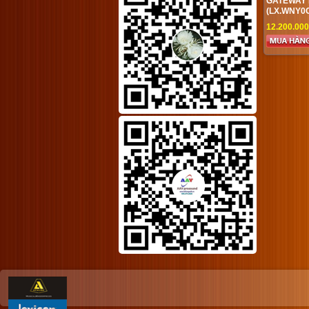
GATEWAY 
(LX.WNY0C
12.200.00