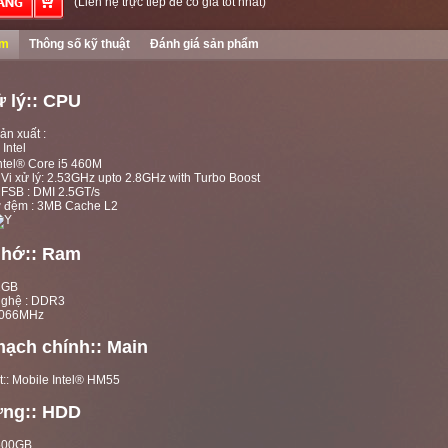
(Liên hệ trực tiếp để có giá tốt nhất)
ểm
Thông số kỹ thuật
Đánh giá sản phẩm
ử lý:: CPU
ản xuất :
Intel
ntel® Core i5 460M
 Vi xử lý: 2.53GHz upto 2.8GHz with Turbo Boost
 FSB : DMI 2.5GT/s
 đệm : 3MB Cache L2
nhớ:: Ram
2GB
ghệ : DDR3
1066MHz
ạch chính:: Main
t:: Mobile Intel® HM55
ứng:: HDD
500GB