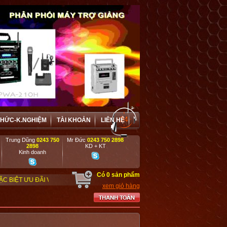
THỨC-K.NGHIỆM
TÀI KHOẢN
LIÊN HỆ
Trung Dũng
0243 750
Mr Đức
0243 750 2898
2898
KD + KT
Kinh doanh
Có
0
sản phẩm
VÀ HỢP TÁC HIỆU QUẢ VỚI CÁC DOANH NGHIỆP, DỰ ÁN, TRƯỜNG HỌC, CƠ QU
xem giỏ hàng